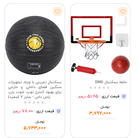
حلقه بسکتبال DMG
بسکتبال تمرینی با وزنه، تجهیزات
سنگین فضای داخلی و خارجی
برای بهبود کنترل توپ، شوت زدن،
51.65
قیمت ارزی :
درهم
پاس دادن - سایز 7 (سفید)
تومــــــان
78.00
قیمت ارزی :
درهم
3,797,000
تومــــــان
مشاهده
5,733,000
مشاهده