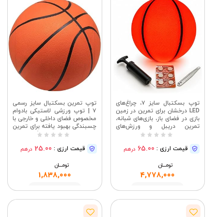
توپ بسکتبال سایز ۷، چراغ‌های
توپ تمرین بسکتبال سایز رسمی
LED درخشان برای تمرین در زمین
۷ | توپ ورزشی لاستیکی بادوام
بازی در فضای باز، بازی‌های شبانه،
مخصوص فضای داخلی و خارجی با
تمرین دریبل و ورزش‌های
چسبندگی بهبود یافته برای تمرین
تفریحی، شامل تلمبه و باتری‌های
و تفریح ​​در باشگاه مدرسه
اضافی
25.00
65.00
قیمت ارزی :
قیمت ارزی :
درهم
درهم
تومــــــان
تومــــــان
1,838,000
4,778,000
مشاهده
مشاهده