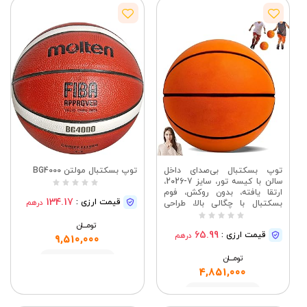
توپ بسکتبال بی‌صدای داخل
توپ بسکتبال مولتن BG4000
سالن با کیسه تور، سایز 7-2026،
ارتقا یافته، بدون روکش، فوم
134.17
قیمت ارزی :
درهم
بسکتبال با چگالی بالا، طراحی
بی‌صدا با خطوط شیار لمسی
واقعی برای تمرین و آموزش
تومــــــان
65.99
قیمت ارزی :
درهم
بی‌صدا، بادوام، استفاده طولانی
9,510,000
مدت
تومــــــان
مشاهده
4,851,000
مشاهده