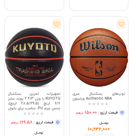
مشاهده
مشاهده
توپ‌های بسکتبال سری
تجهیزات تمرین بسکتبال
Authentic NBA ویلسون
KUYOTQ با وزن 2.2/3 پوند، سایز
6/7 اینچ (28.5/29.5 اینچ)،
جنس چرم PU، مناسب برای بانوان
150.00
قیمت ارزی :
درهم
و آقایان جوان، بهبود مهارت
کنترل توپ، دریبل و پاس (باد
169.58
قیمت ارزی :
درهم
تومــــــان
خالی)
10,632,000
تومــــــان