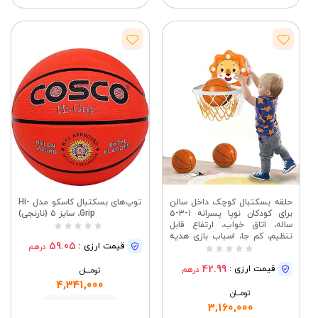
حلقه بسکتبال کوچک داخل سالن
توپ‌های بسکتبال کاسکو مدل Hi-
برای کودکان نوپا پسرانه ۱-۳-۵
Grip، سایز ۵ (نارنجی)
ساله، اتاق خواب، ارتفاع قابل
تنظیم، کم جا، اسباب بازی هدیه
59.05
قیمت ارزی :
درهم
تولد کریسمس برای پسران ۴-۶
ساله، اسباب بازی کودک نوپا ۲-۴
42.99
قیمت ارزی :
درهم
ساله نارنجی (کوچک/بدون امتیاز)
تومــــــان
4,341,000
تومــــــان
مشاهده
3,160,000