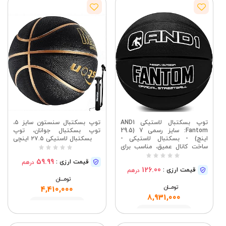
توپ بسکتبال لاستیکی AND1
توپ بسکتبال سنستون سایز ۵،
Fantom: سایز رسمی 7 (29.5
توپ بسکتبال جوانان، توپ
اینچ) - بسکتبال لاستیکی -
بسکتبال لاستیکی ۲۷.۵ اینچی
ساخت کانال عمیق، مناسب برای
بازی‌های بسکتبال فضای باز داخل
59.99
قیمت ارزی :
درهم
سالن
126.00
قیمت ارزی :
درهم
تومــــــان
تومــــــان
4,410,000
8,931,000
مشاهده
مشاهده