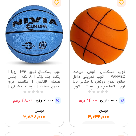
توپ بسکتبال فومی بی‌صدا
توپ بسکتبال نیویا ۶۳۳ اروپا |
PAKMEZ - توپ تمرینی داخل
رنگ: چند رنگ | ۸ تکه | جنس
سالن، بدون روکش با چگالی بالا،
هسته لاتکس | مناسب برای
نرم، انعطاف‌پذیر، سبک، توپ
سطوح سخت | دوخت ماشینی |
بی‌صدا با در دست گرفتن آسان
توپ تمرین/مسابقه برای آقایان
برای فعالیت‌های مختلف داخل
48.00
44.00
قیمت ارزی :
قیمت ارزی :
درهم
درهم
سالن (24 سانتی‌متر)
تومــــــان
تومــــــان
3,528,000
3,234,000
مشاهده
مشاهده