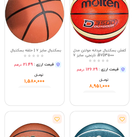
کفش بسکتبال مردانه مولتن مدل
بسکتبال سایز ۷ | حلقه بسکتبال
B7D3500، نارنجی، سایز 7
21.49
قیمت ارزی :
درهم
126.29
قیمت ارزی :
درهم
تومــــــان
تومــــــان
1,580,000
8,951,000
مشاهده
مشاهده