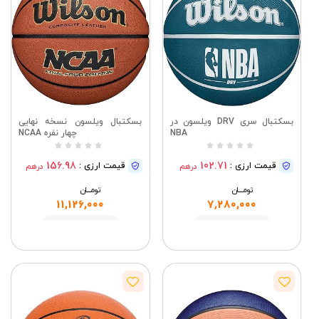
بسکتبال سری DRV ویلسون در
بسکتبال ویلسون نسخه نهایی
NBA
چهار نفره NCAA
156.98
102.71
قیمت ارزی :
قیمت ارزی :
درهم
درهم
تومــــــان
تومــــــان
11,126,000
7,280,000
مشاهده
مشاهده