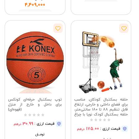
مشاهده
4,409,000
مشاهده
حلقه بسکتبال کودکان، مناسب
توپ بسکتبال حرفه‌ای کونکس
برای فضای داخلی و خارجی، ارتفاع
برای داخل و خارج از منزل
قابل تنظیم ۸۸ تا ۱۸۰ سانتی‌متر،
(قهوه‌ای)
حلقه بسکتبال کودک نوپا با چراغ
LED و تابلوی امتیاز، اسباب‌بازی
30.99
قیمت ارزی :
درهم
دروازه برای پسران و دختران ۳، ۴،
175.00
قیمت ارزی :
درهم
۵، ۶، ۷، ۸ سال، هدایای بازی‌های
ورزشی حیاط خلوت (مشکی)
تومــــــان