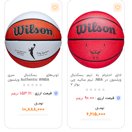
ادای احترام به تیم بسکتبال
توپ‌های بسکتبال سری
ویلسون در NBA، تیم سالید چی
Authentic WNBA ویلسون
بولز ۷
153.61
قیمت ارزی :
درهم
90.00
قیمت ارزی :
درهم
تومــــــان
تومــــــان
10,888,000
6,615,000
مشاهده
مشاهده