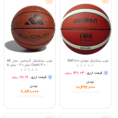
توپ بسکتبال مولتن BG3800
توپ بسکتبال آدیداس مدل All
Court 3.0 سایز 2.0 - سایز 5
148.03
قیمت ارزی :
درهم
110.61
قیمت ارزی :
درهم
تومــــــان
تومــــــان
10,492,000
7,840,000
مشاهده
مشاهده