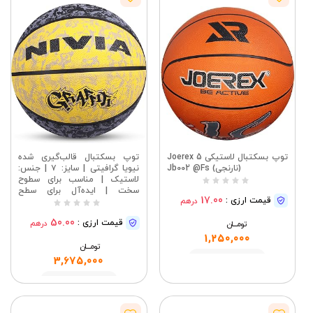
توپ بسکتبال لاستیکی Joerex 5
توپ بسکتبال قالب‌گیری شده
(نارنجی) Jb002 @Fs
نیویا گرافیتی | سایز: ۷ | جنس:
لاستیک | مناسب برای سطوح
سخت | ایده‌آل برای سطح
17.00
قیمت ارزی :
درهم
متوسط، تمرینی، مسابقه | دوخت
ماشینی | کیسه‌های بوتیل
50.00
قیمت ارزی :
درهم
تومــــــان
1,250,000
تومــــــان
مشاهده
3,675,000
مشاهده