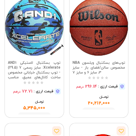
توپ‌های بسکتبال ویلسون NBA
توپ بسکتبال لاستیکی AND1
مخصوص سالن/فضای باز - سایز
Xcelerate: سایز رسمی 7 (29.5)
۳، سایز ۶ و سایز ۷
- توپ بسکتبال خیابانی مخصوص
ساخت کانال‌های عمیق، مناسب
برای بازی‌های بسکتبال داخل سالن
296.14
قیمت ارزی :
درهم
و فضای باز
72.71
قیمت ارزی :
درهم
تومــــــان
تومــــــان
20,212,000
5,345,000
مشاهده
مشاهده