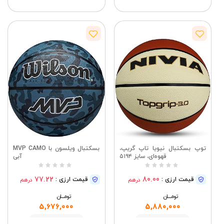
توپ بسکتبال نیویا تاپ گریپ،
بسکتبال ویلسون با MVP CAMO
قهوه‌ای، سایز ۵۱۹۴
آبی
77.22
80.00
قیمت ارزی :
قیمت ارزی :
درهم
درهم
تومــــــان
تومــــــان
5,676,000
5,880,000
مشاهده
مشاهده