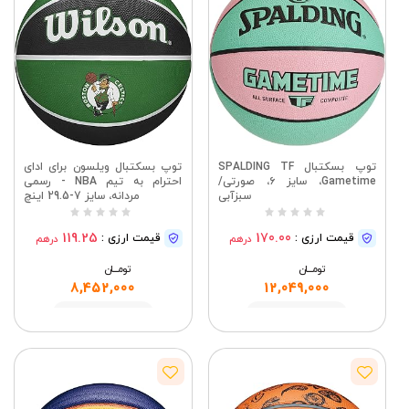
توپ بسکتبال SPALDING TF
توپ بسکتبال ویلسون برای ادای
Gametime، سایز ۶، صورتی/
احترام به تیم NBA - رسمی
سبزآبی
مردانه، سایز 7-29.5 اینچ
119.25
170.00
قیمت ارزی :
قیمت ارزی :
درهم
درهم
تومــــــان
تومــــــان
8,452,000
12,049,000
مشاهده
مشاهده