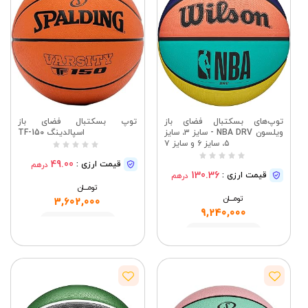
توپ‌های بسکتبال فضای باز
توپ بسکتبال فضای باز
ویلسون NBA DRV - سایز ۳، سایز
اسپالدینگ TF-150
۵، سایز ۶ و سایز ۷
49.00
قیمت ارزی :
درهم
130.36
قیمت ارزی :
درهم
تومــــــان
تومــــــان
3,602,000
9,240,000
مشاهده
مشاهده