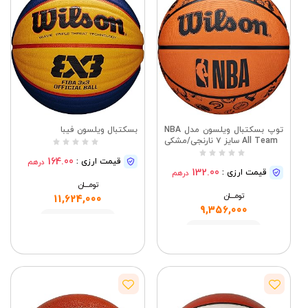
توپ بسکتبال ویلسون مدل NBA
بسکتبال ویلسون فیبا
All Team سایز ۷ نارنجی/مشکی
164.00
قیمت ارزی :
درهم
132.00
قیمت ارزی :
درهم
تومــــــان
تومــــــان
11,624,000
9,356,000
مشاهده
مشاهده