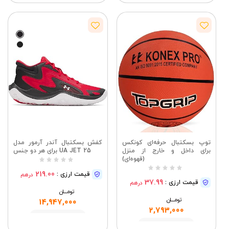
مشاهده
توپ بسکتبال حرفه‌ای کونکس
کفش بسکتبال آندر آرمور مدل
برای داخل و خارج از منزل
UA JET 25 برای هر دو جنس
(قهوه‌ای)
219.00
قیمت ارزی :
درهم
37.99
قیمت ارزی :
درهم
تومــــــان
تومــــــان
14,947,000
2,793,000
مشاهده
مشاهده