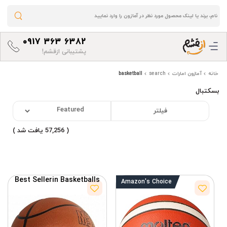
0917 363 6382
پشتیبانی ازقشم!
خانه
آمازون امارات
search
basketball
بسکتبال
فیلتر
( 57,256 یافت شد )
Best Seller
in Basketballs
Amazon's
Choice