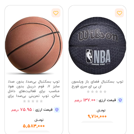
توپ بسکتبال فضای باز ویلسون
توپ بسکتبال بی‌صدا، بدون صدا،
ان بی ای سری فورج
سایز ۷، فوم دریبل بدون هوا،
مناسب برای فعالیت‌های داخل
سالن، توپ تمرینی بی‌صدا برای
137.00
قیمت ارزی :
درهم
دریبل و تمرین، استفاده در خانه،
آپارتمان و باشگاه (قهوه‌ای)
75.95
قیمت ارزی :
درهم
تومــــــان
9,710,000
تومــــــان
مشاهده
5,583,000