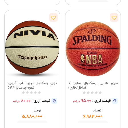
مشاهده
سری طلایی بسکتبال سایز: ۷
توپ بسکتبال نیویا تاپ گریپ،
(داخل/خارج)
قهوه‌ای، سایز ۵۱۹۴
80.00
95.00
قیمت ارزی :
قیمت ارزی :
درهم
درهم
تومــــــان
تومــــــان
5,880,000
6,983,000
مشاهده
مشاهده