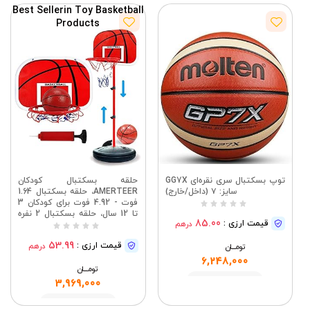
Best Seller
in Toy Basketball
Products
توپ بسکتبال سری نقره‌ای GG7X
حلقه بسکتبال کودکان
سایز: ۷ (داخل/خارج)
AMERTEER، حلقه بسکتبال 1.64
فوت - 4.92 فوت برای کودکان 3
تا 12 سال، حلقه بسکتبال 2 نفره
85.00
قیمت ارزی :
درهم
کودکانه داخل و خارج از منزل،
دروازه بسکتبال برای بچه های
53.99
قیمت ارزی :
درهم
تومــــــان
کوچک
6,248,000
تومــــــان
مشاهده
3,969,000
مشاهده