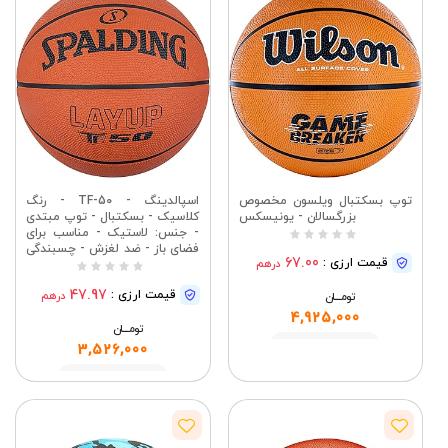
توپ بسکتبال ویلسون مخصوص
اسپالدینگ - TF-50 - رنگ
بزرگسالان - یونیسکس
کلاسیک - بسکتبال - توپ مبتدی
- جنس: لاستیک - مناسب برای
فضای باز - ضد لغزش - چسبندگی
67.00
قیمت ارزی :
درهم
عالی - بسیار بادوام - بدون باد
شدن
47.97
قیمت ارزی :
درهم
تومــــــان
4,925,000
تومــــــان
مشاهده
3,526,000
مشاهده