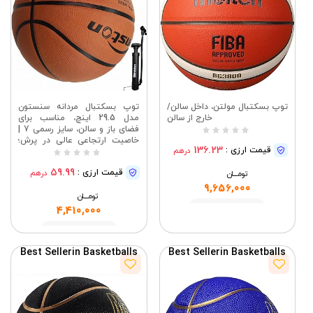
توپ بسکتبال مولتن، داخل سالن/
توپ بسکتبال مردانه سنستون
خارج از سالن
مدل 29.5 اینچ، مناسب برای
فضای باز و سالن، سایز رسمی 7 |
خاصیت ارتجاعی عالی در پرش؛
136.23
قیمت ارزی :
درهم
ارزش خرید بالا برای بازی روزانه؛
مناسب برای زمین‌های بتنی؛ باد
59.99
قیمت ارزی :
درهم
تومــــــان
شدن آسان؛ هدیه‌ای ایده‌آل برای
بازیکنان
9,656,000
تومــــــان
مشاهده
4,410,000
مشاهده
Best Seller
in Basketballs
Best Seller
in Basketballs