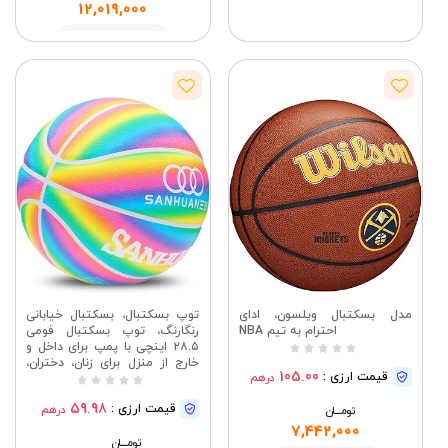
مشاهده
12,019,000
مشاهده
مدل بسکتبال ویلسون، ادای
توپ بسکتبال، بسکتبال خیابانی
احترام به تیم NBA
رنگارنگ، توپ بسکتبال فومی
۲۸.۵ اینچی با پمپ برای داخل و
خارج از منزل برای زنان، دختران،
105.00
قیمت ارزی :
درهم
پسران و جوانان، توپ بازی جوانان
برای کودکان، بازی‌های بسکتبال
59.98
قیمت ارزی :
درهم
تومــــــان
داخل و خارج از منزل
7,442,000
تومــــــان