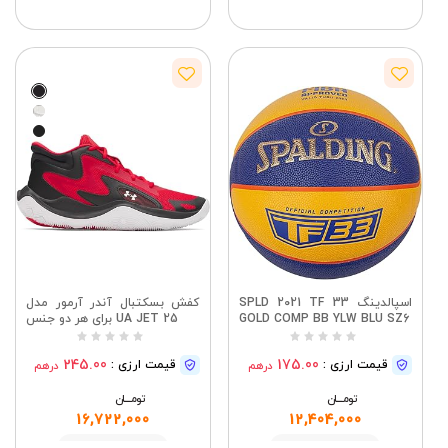
اسپالدینگ SPLD 2021 TF 33
کفش بسکتبال آندر آرمور مدل
GOLD COMP BB YLW BLU SZ6
UA JET 25 برای هر دو جنس
245.00
175.00
قیمت ارزی :
قیمت ارزی :
درهم
درهم
تومــــــان
تومــــــان
16,722,000
12,404,000