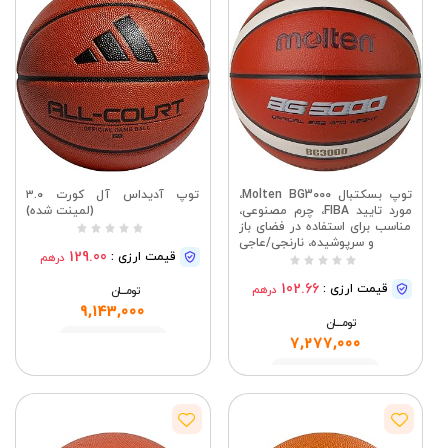
توپ بسکتبال Molten BG3000،
توپ آدیداس آل کورت ۳.۰
مورد تایید FIBA، چرم مصنوعی،
(لمینت شده)
مناسب برای استفاده در فضای باز
و سرپوشیده، نارنجی/عاجی
129.00
قیمت ارزی :
درهم
102.66
قیمت ارزی :
درهم
تومــــــان
9,143,000
تومــــــان
مشاهده
7,277,000
مشاهده