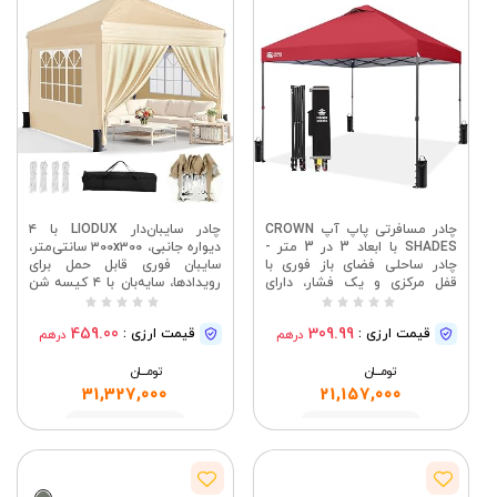
چادر مسافرتی پاپ آپ CROWN
چادر سایبان‌دار LIODUX با ۴
SHADES با ابعاد 3 در 3 متر -
دیواره جانبی، ۳۰۰x۳۰۰ سانتی‌متر،
چادر ساحلی فضای باز فوری با
سایبان فوری قابل حمل برای
قفل مرکزی و یک فشار، دارای
رویدادها، سایه‌بان با ۴ کیسه شن
کیسه STO-N-Go، 8 میله و 4
خالی، آلاچیق تاشو ضد آب برای
کیسه شن
مهمانی‌های کمپینگ در حیاط
459.00
309.99
قیمت ارزی :
قیمت ارزی :
درهم
درهم
خلوت (خاکی)
تومــــــان
تومــــــان
31,327,000
21,157,000
مشاهده
مشاهده