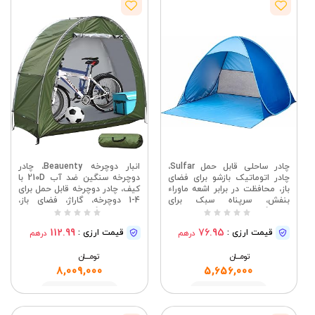
چادر ساحلی قابل حمل Sulfar،
انبار دوچرخه Beauenty، چادر
چادر اتوماتیک بازشو برای فضای
دوچرخه سنگین ضد آب 210D با
باز، محافظت در برابر اشعه ماوراء
کیف، چادر دوچرخه قابل حمل برای
بنفش، سرپناه سبک برای
1-4 دوچرخه، گاراژ، فضای باز،
کمپینگ، پیک نیک و استفاده در
کمپینگ، انبار دوچرخه (سبز)
ساحل
112.99
76.95
قیمت ارزی :
قیمت ارزی :
درهم
درهم
تومــــــان
تومــــــان
8,009,000
5,656,000
مشاهده
مشاهده