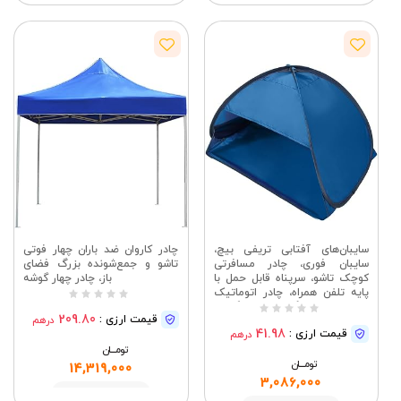
مشاهده
مشاهده
سایبان‌های آفتابی تریفی بیچ،
چادر کاروان ضد باران چهار فوتی
سایبان فوری، چادر مسافرتی
تاشو و جمع‌شونده بزرگ فضای
کوچک تاشو، سرپناه قابل حمل با
باز، چادر چهار گوشه
پایه تلفن همراه، چادر اتوماتیک
برای کمپینگ، ماهیگیری،
209.80
قیمت ارزی :
درهم
پیاده‌روی، پیک نیک
41.98
قیمت ارزی :
درهم
تومــــــان
تومــــــان
14,319,000
3,086,000
مشاهده