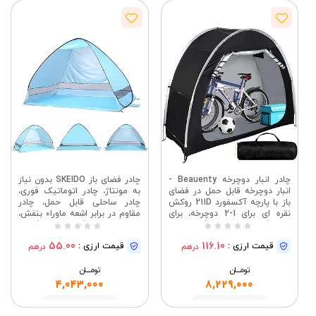
چادر انبار دوچرخه Beauenty -
چادر فضای باز SKEIDO بدون نیاز
انبار دوچرخه قابل حمل در فضای
به مونتاژ، چادر اتوماتیک فوری،
باز با پارچه آکسفورد 211D روکش
چادر ساحلی قابل حمل، چادر
نقره ای برای 1-2 دوچرخه، برای
مقاوم در برابر اشعه ماوراء بنفش،
کمپینگ در فضای باز گاراژ حیاط
چادر کمپینگ، ماهیگیری،
(اندازه متوسط)
پیاده‌روی، پیک نیک، چادر دو نفره
55.00
116.10
قیمت ارزی :
قیمت ارزی :
درهم
درهم
200X120X130CM
تومــــــان
تومــــــان
4,043,000
8,229,000
مشاهده
مشاهده