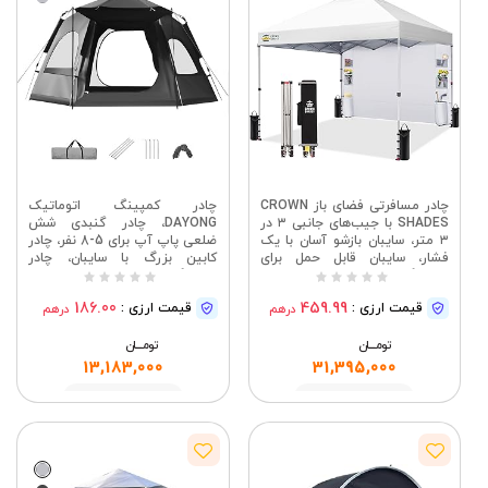
چادر مسافرتی فضای باز CROWN
چادر کمپینگ اتوماتیک
SHADES با جیب‌های جانبی ۳ در
DAYONG، چادر گنبدی شش
۳ متر، سایبان بازشو آسان با یک
ضلعی پاپ آپ برای 5-8 نفر، چادر
فشار، سایبان قابل حمل برای
کابین بزرگ با سایبان، چادر
کمپینگ، ساحل، بازارها و
خانوادگی با قابلیت نصب سریع
رویدادهای فضای باز، سفید | چادر
برای کمپینگ در فضای باز و حیاط
186.00
459.99
قیمت ارزی :
قیمت ارزی :
درهم
درهم
مسافرتی بازشو با قفل مرکزی
خلوت
نصب یک نفره، چادرهای ساحلی
تومــــــان
کمپینگ فوری قابل حمل
تومــــــان
13,183,000
31,395,000
مشاهده
مشاهده