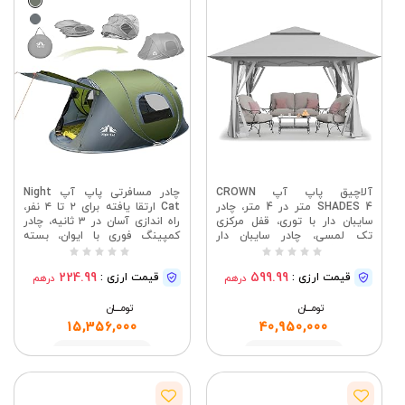
آلاچیق پاپ آپ CROWN
چادر مسافرتی پاپ آپ Night
SHADES 4 متر در 4 متر، چادر
Cat ارتقا یافته برای ۲ تا ۴ نفر،
سایبان دار با توری، قفل مرکزی
راه اندازی آسان در ۳ ثانیه، چادر
تک لمسی، چادر سایبان دار
کمپینگ فوری با ایوان، بسته
آلاچیق فضای باز با کیسه پوشش
بندی ساحلی ضد آب تاشو
چرخ دار برای حیاط خلوت، چمن،
اتوماتیک، ۴۰٪ کوچکتر
224.99
599.99
قیمت ارزی :
قیمت ارزی :
درهم
درهم
باغ، عرشه (خاکستری)
تومــــــان
تومــــــان
15,356,000
40,950,000
مشاهده
مشاهده