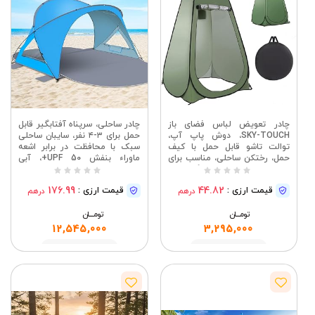
چادر تعویض لباس فضای باز
چادر ساحلی، سرپناه آفتابگیر قابل
SKY-TOUCH، دوش پاپ آپ،
حمل برای ۳-۴ نفر، سایبان ساحلی
توالت تاشو قابل حمل با کیف
سبک با محافظت در برابر اشعه
حمل، رختکن ساحلی، مناسب برای
ماوراء بنفش UPF 50+، آبی
کمپینگ/ساحل
آسمانی، ۲۳۰ * ۱۶۰ * ۱۳۰
سانتی‌متر
176.99
44.82
قیمت ارزی :
قیمت ارزی :
درهم
درهم
تومــــــان
تومــــــان
12,545,000
3,295,000
مشاهده
مشاهده