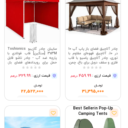
چادر آلاچیق فضای باز پاپ آپ 10
سایبان چادر گازیبو Toshionics
در 10، آلاچیق قهوه‌ای مقاوم با
3x3M [سنگین] قاب فولادی با
HeFeiNian
توری، چادر آلاچیق پاسیو با قاب
پارچه ضد آب - چادر تاشو قابل
فلزی و سقف دوبل برای باغ، چمن،
حمل برای رویدادهای فضای باز،
حیاط خلوت، مهمانی
ساحل، کمپینگ، چادر روکش
خودرو، چادر بازشو گاراژ - قرمز
329.99
459.99
قیمت ارزی :
قیمت ارزی :
درهم
درهم
تومــــــان
تومــــــان
22,522,000
31,395,000
مشاهده
مشاهده
Best Seller
in Pop-Up
Camping Tents