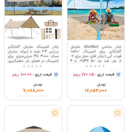
چادر ساحلی Gluckluz، سایبان
چادر کمپینگ سایبان آفتابگیر
آفتابگیر برای کمپینگ -10x10
برزنتی 4-6 نفره با تیرک، سایبان
فوت، آبی | چادر قابل حمل برای 6-
سبک PU 3000 میلی‌متری برای
8 نفر، ضد باد، UPF 50+، با 4
کمپینگ در فضای باز، ماهیگیری،
تیرک آلومینیومی تاشو و لنگر
پیک‌نیک در حیاط خلوت، استخر
شن و ماسه، برای پیک نیک
(3 * 4 متر)
100.00
170.05
قیمت ارزی :
قیمت ارزی :
درهم
درهم
ماهیگیری در فضای باز
تومــــــان
تومــــــان
7,088,000
12,053,000
مشاهده
مشاهده