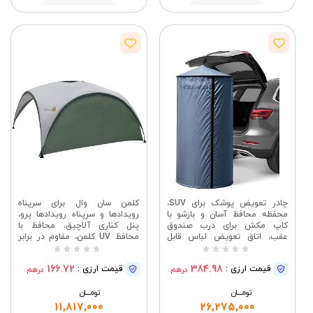
مشاهده
مشاهده
چادر تعویض پوشک برای SUV،
کلمن سان وال برای سرپناه
محفظه محافظ آسان و بازشو با
رویدادها و سرپناه رویدادها پرو،
کاپ مکش برای درب صندوق
پنل کناری آلاچیق، محافظ با
عقب، اتاق تعویض لباس قابل
محافظ UV کلمن، مقاوم در برابر
حمل برای کمپینگ، ساحل، دوش
آب
در فضای باز یا توالت، شامل کیف
166.72
384.98
قیمت ارزی :
قیمت ارزی :
درهم
درهم
حمل آبی
تومــــــان
تومــــــان
11,817,000
26,275,000