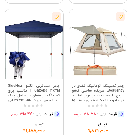
مشاهده
چادر کمپینگ اتوماتیک فضای باز
چادر مسافرتی تاشو Gluckluz
Beauenty، سرپناه ساحلی تاشو
Gazebo 3x3M | مناسب برای
سریع با محافظت در برابر آفتاب،
کمپینگ در فضای باز ساحل، پیک
تهویه و خنک کننده برای چمنزارها
نیک، مهمانی در باغ، 3x3m آبی
و پارک ها - تجهیزات کمپینگ
قابل حمل
310.44
138.58
قیمت ارزی :
قیمت ارزی :
درهم
درهم
تومــــــان
تومــــــان
21,188,000
9,822,000