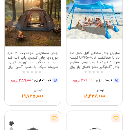
سایبان چادر ساحلی قابل حمل ضد
چادر مسافرتی اتوماتیک ۴ نفره
باد با محافظت UPF50+، 8 کیسه
پورودو، چادر گنبدی پاپ آپ ضد
شن، 4 تیرک آلومینیومی مقاوم،
آب و بادگیر با تهویه توری،
چادر آفتابگیر تاشو فضای باز برای
سرپناه سبک با نصب آسان برای
شن و ماسه، کمپینگ، ملزومات
کوهنوردی، ساحل و کوله گردی،
ماهیگیری
پارچه پلی استر ۱۹۰T
289.00
269.99
قیمت ارزی :
قیمت ارزی :
درهم
درهم
تومــــــان
تومــــــان
19,725,000
18,427,000
مشاهده
مشاهده