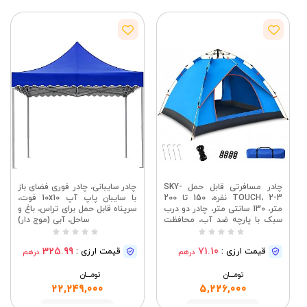
چادر مسافرتی قابل حمل SKY-
چادر سایبانی، چادر فوری فضای باز
TOUCH، 2-3 نفره، 150 تا 200
با سایبان پاپ آپ 10x10 فوت،
متر، 130 سانتی متر، چادر دو درب
سرپناه قابل حمل برای تراس، باغ و
سبک با پارچه ضد آب، محافظت
ساحل، آبی (موج دار)
در برابر اشعه ماوراء بنفش، توری
پشه بند قابل تنفس، سرپناه آسان
325.99
71.10
قیمت ارزی :
قیمت ارزی :
درهم
درهم
برای کمپینگ، کوهنوردی (آبی)
تومــــــان
تومــــــان
22,249,000
5,226,000