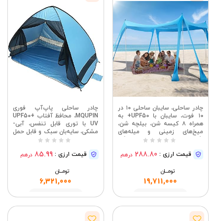
چادر ساحلی، سایبان ساحلی ۱۰ در
چادر ساحلی پاپ‌آپ فوری
۱۰ فوت، سایبان با UPF50+ به
MQUPIN، محافظ آفتاب UPF50+
همراه ۸ کیسه شن، بیلچه شن،
UV با توری قابل تنفس، آبی-
میخ‌های زمینی و میله‌های
مشکی، سایه‌بان سبک و قابل حمل
نگهدارنده، مناسب برای کمپینگ،
200x120x130 سانتی‌متر برای
ماهیگیری، پیک‌نیک و فضای باز
پیک‌نیک و کمپینگ ساحلی
85.99
288.80
قیمت ارزی :
قیمت ارزی :
درهم
درهم
تومــــــان
تومــــــان
6,321,000
19,711,000
مشاهده
مشاهده