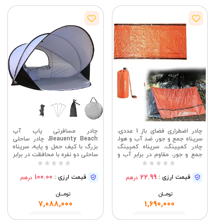
چادر اضطراری فضای باز 1 عددی،
چادر مسافرتی پاپ آپ
سرپناه جمع و جور، ضد آب و هوا،
Beauenty Beach، چادر ساحلی
چادر کمپینگ، سرپناه کمپینگ
بزرگ با کیف حمل و پایه، سرپناه
جمع و جور، مقاوم در برابر آب و
ساحلی دو نفره با محافظت در برابر
هوا، نارنجی
اشعه ماوراء بنفش (نقره ای)
100.00
22.99
قیمت ارزی :
قیمت ارزی :
درهم
درهم
تومــــــان
تومــــــان
7,088,000
1,690,000
مشاهده
مشاهده