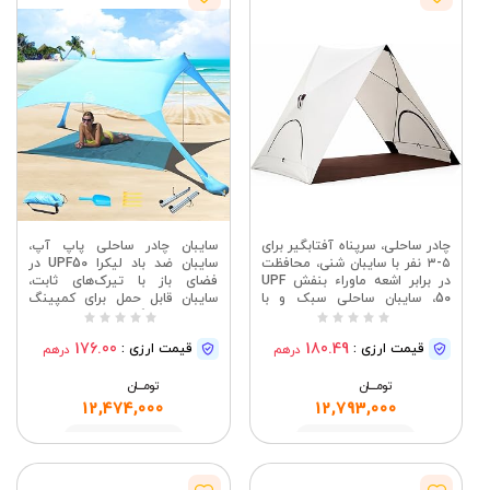
چادر ساحلی، سرپناه آفتابگیر برای
سایبان چادر ساحلی پاپ آپ،
۳-۵ نفر با سایبان شنی، محافظت
سایبان ضد باد لیکرا UPF50 در
در برابر اشعه ماوراء بنفش UPF
فضای باز با تیرک‌های ثابت،
50، سایبان ساحلی سبک و با
سایبان قابل حمل برای کمپینگ
نصب آسان، چادر ساحلی قابل
ساحلی، ماهیگیری، حیاط خلوت با
حمل، کلبه ساحلی (بژ)
پتوی ساحلی آبی
176.00
180.49
قیمت ارزی :
قیمت ارزی :
درهم
درهم
تومــــــان
تومــــــان
12,474,000
12,793,000
مشاهده
مشاهده