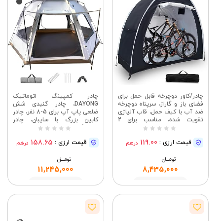
چادر/کاور دوچرخه قابل حمل برای
چادر کمپینگ اتوماتیک
فضای باز و گاراژ، سرپناه دوچرخه
DAYONG، چادر گنبدی شش
ضد آب با کیف حمل، قاب آلیاژی
ضلعی پاپ آپ برای 5-8 نفر، چادر
تقویت شده، مناسب برای 2
کابین بزرگ با سایبان، چادر
دوچرخه (200 165 80 سانتی متر)
خانوادگی با قابلیت نصب سریع
برای کمپینگ در فضای باز و حیاط
158.65
119.00
قیمت ارزی :
قیمت ارزی :
درهم
درهم
خلوت
تومــــــان
تومــــــان
11,245,000
8,435,000
مشاهده
مشاهده