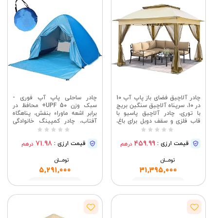
چادر آلاچیق فضای باز پاپ آپ 10
چادر ساحلی پاپ آپ فوری -
در 10، سرپناه آلاچیق سنگین بریج
سبک وزن UPF 50+ محافظ در
با توری، چادر آلاچیق پاسیو با
برابر اشعه ماوراء بنفش، پناهگاه
قاب فلزی و سقف دوبل برای باغ،
آفتاب، چادر کمپینگ خانوادگی
چمن، حیاط خلوت، مهمانی
قابل حمل ضد آب و باد برای
فضای باز، سفر، پیک نیک (شامل
71.98
459.99
قیمت ارزی :
قیمت ارزی :
درهم
درهم
پرده)
تومــــــان
تومــــــان
5,291,000
31,395,000
مشاهده
مشاهده