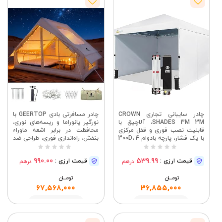
چادر سایبانی تجاری CROWN
چادر مسافرتی بادی GEERTOP با
SHADES 3M 3M، آلاچیق با
نورگیر پانوراما و ریسه‌های نوری،
قابلیت نصب فوری و قفل مرکزی
محافظت در برابر اشعه ماوراء
با یک فشار، پارچه بادوام 300D، 4
بنفش، راه‌اندازی فوری، طراحی ضد
دیواره جانبی قابل جدا شدن،
پشه، مناسب برای سافاری‌های
سرپناه فضای باز برای رویدادها،
صحرایی، کمپینگ خانوادگی و
990.00
539.99
قیمت ارزی :
قیمت ارزی :
درهم
درهم
بازارها، کمپینگ و باغ | پارچه
گردش‌های ساحلی (3x2.1x2 متر)
روکش نقره 300D، چادر تک فشار
تومــــــان
CenterLok، کیف STO-N-Go، 3
تومــــــان
حالت تنظیم ارتفاع، 4 دیواره
67,568,000
36,855,000
جانبی
مشاهده
مشاهده