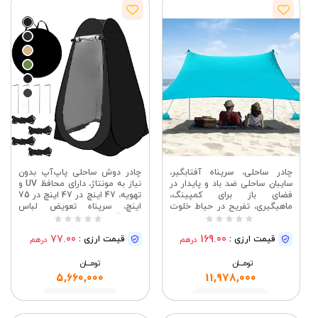
+2
چادر ساحلی، سرپناه آفتابگیر،
چادر دوش ساحلی پاپ‌آپ بدون
سایبان ساحلی ضد باد و پایدار در
نیاز به مونتاژ، دارای محافظ UV و
فضای باز برای کمپینگ،
تهویه، 47 اینچ در 47 اینچ در 75
ماهیگیری، تفریح ​​در حیاط خلوت
اینچ، سرپناه تعویض لباس
یا پیک نیک، 2 تیرک، 300 تا 300
کمپینگ سبک و قابل حمل (چادر
سانتی متر، UPF50+
دوش - مشکی)
77.00
169.00
قیمت ارزی :
قیمت ارزی :
درهم
درهم
تومــــــان
تومــــــان
5,660,000
11,978,000
مشاهده
مشاهده