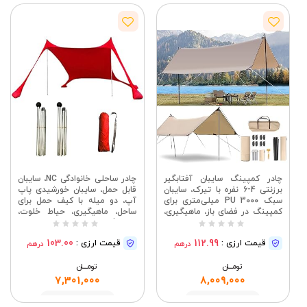
چادر کمپینگ سایبان آفتابگیر
چادر ساحلی خانوادگی NC، سایبان
برزنتی 4-6 نفره با تیرک، سایبان
قابل حمل، سایبان خورشیدی پاپ
سبک PU 3000 میلی‌متری برای
آپ، دو میله با کیف حمل برای
کمپینگ در فضای باز، ماهیگیری،
ساحل، ماهیگیری، حیاط خلوت،
پیک‌نیک در حیاط خلوت، استخر
کمپینگ و فضای باز، قرمز،
(بژ)
متوسط
103.00
112.99
قیمت ارزی :
قیمت ارزی :
درهم
درهم
تومــــــان
تومــــــان
7,301,000
8,009,000
مشاهده
مشاهده