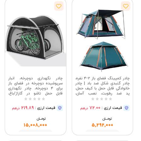
چادر کمپینگ فضای باز ۲-۴ نفره،
چادر نگهداری دوچرخه، انبار
چادر گنبدی شکل ضد باد | چادر
سرپوشیده دوچرخه در فضای باز
خانوادگی قابل حمل با کیف حمل،
برای ۴ دوچرخه، چادر نگهداری
پد ضد رطوبت، نصب آسان،
قابل حمل تاشو در گاراژ/باغ،
محافظت در برابر اشعه ماوراء
سرپناه ضد آب آکسفورد برای
بنفش برای کوهنوردی و ساحل
موتورسیکلت، دوچرخه، کمپینگ،
219.89
72.00
قیمت ارزی :
قیمت ارزی :
درهم
درهم
ابزار باغبانی (مشکی)
تومــــــان
تومــــــان
15,008,000
5,292,000
مشاهده
مشاهده