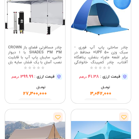
چادر ساحلی پاپ آپ فوری -
چادر مسافرتی فضای باز CROWN
سبک وزن UPF 50+ محافظ در
SHADES 3M 3M با ۱ دیوار
برابر اشعه ماوراء بنفش، پناهگاه
جانبی، سایبان پاپ آپ با قابلیت
آفتاب، چادر کمپینگ خانوادگی
نصب آسان با یک فشار، سایه بان
قابل حمل ضد آب و باد برای
برای ساحل، کمپینگ، مهمانی ها و
فضای باز، سفر، پیک نیک
رویدادها، چادر مسافرتی با کیسه
399.99
41.38
قیمت ارزی :
قیمت ارزی :
درهم
درهم
پوشش STO-N-Go، سفید |
آلاچیق ضد آب مقاوم، چادر تاشو
تومــــــان
تومــــــان
با ارتفاع قابل تنظیم برای کمپینگ
در باغ، آلاچیق باغی UV50+ با
27,300,000
3,042,000
کیسه حمل
مشاهده
مشاهده