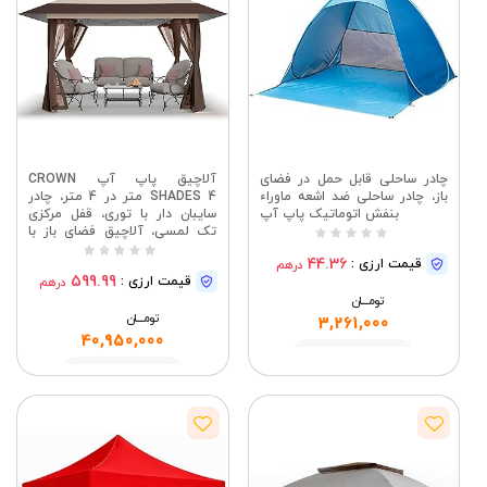
چادر ساحلی قابل حمل در فضای
آلاچیق پاپ آپ CROWN
باز، چادر ساحلی ضد اشعه ماوراء
SHADES 4 متر در 4 متر، چادر
بنفش اتوماتیک پاپ آپ
سایبان دار با توری، قفل مرکزی
تک لمسی، آلاچیق فضای باز با
کیسه پوشش چرخ دار برای حیاط
44.36
قیمت ارزی :
درهم
خلوت، چمن، باغ، تراس (بژ و قهوه
599.99
قیمت ارزی :
درهم
ای) | آلاچیق فضای باز برای
تومــــــان
مبلمان حیاط خلوت و پاسیو -
تومــــــان
چادر پاپ آپ Carpa با کیسه
3,261,000
پوشش چرخ دار STO-N-Go
40,950,000
مشاهده
مشاهده
HeFeiNian