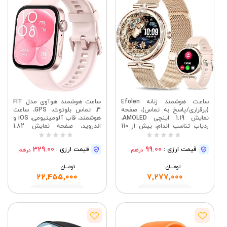
ساعت هوشمند زنانه Efolen
ساعت هوشمند هوآوی مدل FIT
(برقراری/پاسخ به تماس)، صفحه
3، تماس بلوتوث، GPS، ساعت
نمایش 1.19 اینچی AMOLED،
هوشمند، قاب آلومینیومی، iOS و
ردیاب تناسب اندام، بیش از 110
اندروید، صفحه نمایش 1.82
حالت ورزشی، ضد آب، دارای
اینچی AMOLED، عمر باتری تا 10
گواهینامه IP68، گام شمار/فشار
روز، مدیریت جامع سلامت و
329.00
99.00
قیمت ارزی :
قیمت ارزی :
درهم
درهم
خون/ضربان قلب/مانیتور خواب،
تناسب اندام، صورتی | ساعت
ساعت هوشمند مخصوص اندروید
هوشمند با طراحی فوق العاده
تومــــــان
و iOS - رزگلد
تومــــــان
نازک، تماس بلوتوث، عمر باتری تا
10 روز
22,455,000
7,277,000
مشاهده
مشاهده