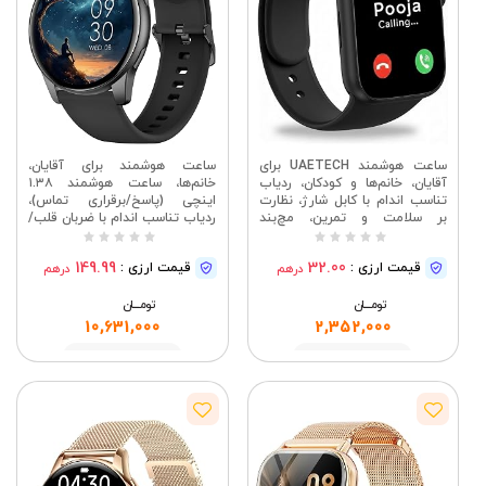
ساعت هوشمند UAETECH برای
ساعت هوشمند برای آقایان،
آقایان، خانم‌ها و کودکان، ردیاب
خانم‌ها، ساعت هوشمند ۱.۳۸
تناسب اندام با کابل شارژ، نظارت
اینچی (پاسخ/برقراری تماس)،
بر سلامت و تمرین، مچ‌بند
ردیاب تناسب اندام با ضربان قلب/
هوشمند، (مشکی)
مانیتور خواب، ۱۲۰+ ورزش،
ردیاب فعالیت ضد آب IP68، گام
149.99
32.00
قیمت ارزی :
قیمت ارزی :
درهم
درهم
شمار برای اندروید و iOS، مشکی
تومــــــان
تومــــــان
10,631,000
2,352,000
مشاهده
مشاهده