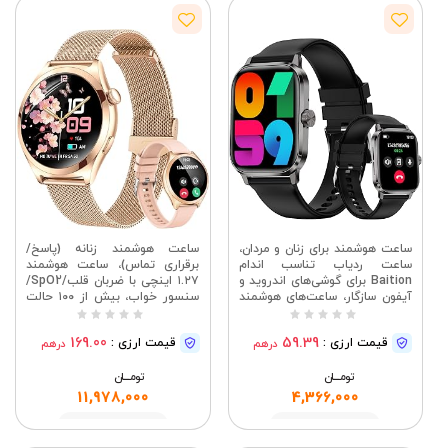
ساعت هوشمند برای زنان و مردان،
ساعت هوشمند زنانه (پاسخ/
ساعت ردیاب تناسب اندام
برقراری تماس)، ساعت هوشمند
Baition برای گوشی‌های اندروید و
۱.۲۷ اینچی با ضربان قلب/SpO2/
آیفون سازگار، ساعت‌های هوشمند
سنسور خواب، بیش از ۱۰۰ حالت
HD ضد آب IP67 با فشار خون،
ورزشی، ساعت‌های تناسب اندام
مانیتور ضربان قلب، ساعت
ضد آب IP68 برای اندروید و
169.00
59.39
قیمت ارزی :
قیمت ارزی :
درهم
درهم
هوشمند با بیش از ۱۰۰ حالت
آیفون، ۲ بند، رزگلد
ورزشی (مشکی)
تومــــــان
تومــــــان
11,978,000
4,366,000
مشاهده
مشاهده