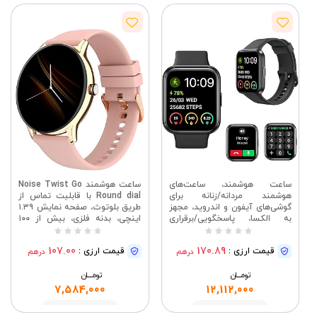
ساعت هوشمند، ساعت‌های
ساعت هوشمند Noise Twist Go
هوشمند مردانه/زنانه برای
Round dial با قابلیت تماس از
گوشی‌های آیفون و اندروید، مجهز
طریق بلوتوث، صفحه نمایش ۱.۳۹
به الکسا، پاسخگویی/برقراری
اینچی، بدنه فلزی، بیش از ۱۰۰
تماس، ساعت تناسب اندام ۱.۷
صفحه ساعت، استاندارد IP68،
اینچی با مانیتور ضربان قلب و
ردیاب فعالیت، اکسی متر
107.00
170.89
قیمت ارزی :
قیمت ارزی :
درهم
درهم
خواب، ردیاب‌های فعالیت ضد آب
(SpO2)، پایش ضربان قلب ۲۴
IP68 برای ۶۰ ورزش
ساعته (صورتی رز)
تومــــــان
تومــــــان
7,584,000
12,112,000
مشاهده
مشاهده