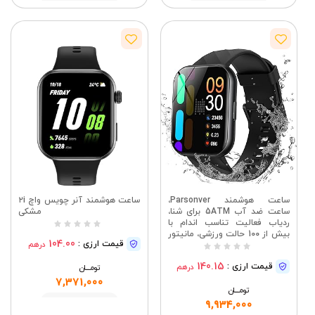
مشاهده
مشاهده
ساعت هوشمند Parsonver،
ساعت هوشمند آنر چویس واچ ۲i
ساعت ضد آب 5ATM برای شنا،
مشکی
ردیاب فعالیت تناسب اندام با
بیش از 100 حالت ورزشی، مانیتور
104.00
قیمت ارزی :
درهم
ضربان قلب/خواب/SpO2/تعداد
قدم‌ها، ساعت تناسب اندام با
140.15
قیمت ارزی :
درهم
صفحه نمایش 1.8 اینچی HD برای
تومــــــان
اندروید و آیفون، مشکی | ردیاب
7,371,000
تومــــــان
فعالیت تناسب اندام، مانیتور
ضربان قلب/خواب/SpO2/کالری،
مشاهده
9,934,000
گام شمار، ساعت تناسب اندام