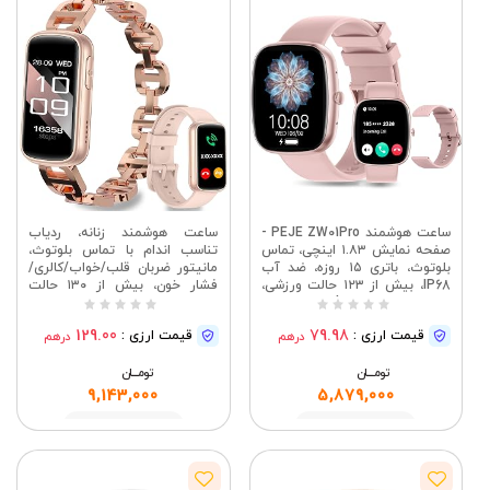
ساعت هوشمند PEJE ZW01Pro -
ساعت هوشمند زنانه، ردیاب
صفحه نمایش ۱.۸۳ اینچی، تماس
تناسب اندام با تماس بلوتوث،
بلوتوث، باتری ۱۵ روزه، ضد آب
مانیتور ضربان قلب/خواب/کالری/
IP68، بیش از ۱۲۳ حالت ورزشی،
فشار خون، بیش از ۱۳۰ حالت
SpO2/HR/Sleep Monitor،
ورزشی، ساعت هوشمند ۱.۴۷
هشدارهای دعا، ساعت هوشمند
اینچی برای اندروید و آیفون، ضد
129.00
79.98
قیمت ارزی :
قیمت ارزی :
درهم
درهم
سازگار با اندروید و iOS (صورتی)
آب IP68، ۲ بند، رزگلد
تومــــــان
تومــــــان
9,143,000
5,879,000
مشاهده
مشاهده