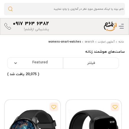
0917 363 6382
پشتیبانی ازقشم!
خانه
آمازون امارات
search
womens-smart-watches
ساعت‌های هوشمند زنانه
فیلتر
( 20,075 یافت شد )