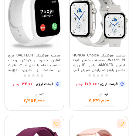
ساعت هوشمند HONOR Choice
ساعت هوشمند UAETECH برای
Watch 2i، صفحه نمایش 1.85
آقایان، خانم‌ها و کودکان، ردیاب
اینچی AMOLED، باتری 14 روزه،
تناسب اندام با کابل شارژ، نظارت
تماس بلوتوث، پایش ضربان قلب
بر سلامت و تمرین، مچ‌بند
و SpO2، 109 حالت ورزشی، ضد
هوشمند، (سفید)
آب با استاندارد IP68، اندروید و
32.00
105.00
قیمت ارزی :
قیمت ارزی :
درهم
درهم
iOS، سفید
تومــــــان
تومــــــان
2,352,000
7,442,000
مشاهده
مشاهده