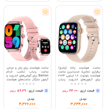
مشاهده
مشاهده
ساعت هوشمند زنانه (پاسخ/
ساعت هوشمند برای زنان و مردان،
برقراری تماس)، جدیدترین ساعت
ساعت ردیاب تناسب اندام
هوشمند بلوتوث ۱.۸ اینچی ۲۰۲۳
Baition برای گوشی‌های اندروید و
برای آیفون‌های اندروید، ردیاب
آیفون سازگار، ساعت‌های هوشمند
تناسب اندام ضد آب ۵ATM در
ضد آب IP67 با کیفیت 1.85 اینچ
فضای باز با صدای هوش
و نمایشگر فشار خون، ضربان قلب،
59.39
44.00
قیمت ارزی :
قیمت ارزی :
درهم
درهم
مصنوعی/ضربان قلب/SpO2/
بیش از 100 حالت ورزشی
مانیتور خواب، ساعت هوشمند
(صورتی)
تومــــــان
صورتی
تومــــــان
4,366,000
3,234,000