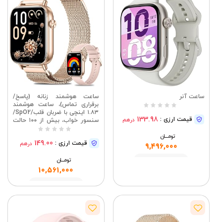
ساعت آنر
ساعت هوشمند زنانه (پاسخ/
برقراری تماس)، ساعت هوشمند
۱.۸۳ اینچی با ضربان قلب/SpO2/
133.98
قیمت ارزی :
درهم
سنسور خواب، بیش از ۱۰۰ حالت
ورزشی، ساعت‌های تناسب اندام
تومــــــان
ضد آب IP68 برای اندروید و
149.00
قیمت ارزی :
درهم
آیفون، ۲ بند، رزگلد
9,496,000
تومــــــان
مشاهده
10,561,000
مشاهده