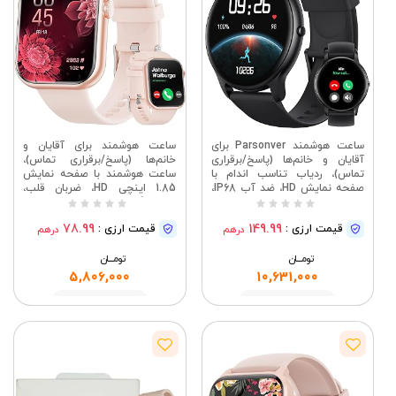
ساعت هوشمند Parsonver برای
ساعت هوشمند برای آقایان و
آقایان و خانم‌ها (پاسخ/برقراری
خانم‌ها (پاسخ/برقراری تماس)،
تماس)، ردیاب تناسب اندام با
ساعت هوشمند با صفحه نمایش
صفحه نمایش HD، ضد آب IP68،
1.85 اینچی HD، ضربان قلب،
بیش از ۱۰۰ حالت ورزشی، مانیتور
خواب، گام‌شمار، حالت‌های ورزشی
ضربان قلب و خواب، گام شمار،
چندگانه، ردیاب تناسب اندام ضد
78.99
149.99
قیمت ارزی :
قیمت ارزی :
درهم
درهم
ساعت هوشمند برای گوشی‌های
آب IP67 برای اندروید/iOS
اندروید/سازگار با آیفون | ضد آب
(صورتی)
تومــــــان
IP68، بیش از ۱۰۰ حالت ورزشی،
تومــــــان
مانیتور ضربان قلب و خواب، گام
5,806,000
10,631,000
شمار، ساعت هوشمند برای
گوشی‌های اندروید/سازگار با
مشاهده
مشاهده
آیفون، مشکی