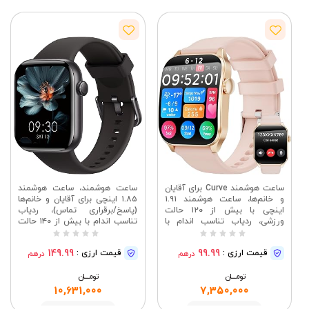
ساعت هوشمند Curve برای آقایان
ساعت هوشمند، ساعت هوشمند
و خانم‌ها، ساعت هوشمند ۱.۹۱
۱.۸۵ اینچی برای آقایان و خانم‌ها
اینچی با بیش از ۱۲۰ حالت
(پاسخ/برقراری تماس)، ردیاب
ورزشی، ردیاب تناسب اندام با
تناسب اندام با بیش از ۱۴۰ حالت
تماس بلوتوث، ضربان قلب، ساعت
ورزشی، ضد آب IP68، مانیتور
هوشمند ردیاب فعالیت ضد آب
ضربان قلب/خواب/Spo2،
149.99
99.99
قیمت ارزی :
قیمت ارزی :
درهم
درهم
برای گوشی‌های iOS و اندروید
گام‌شمار، ردیاب فعالیت برای
اندروید/iOS مشکی
تومــــــان
تومــــــان
10,631,000
7,350,000