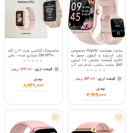
ساعت هوشمند Fitpolo مخصوص
سامسونگ گلکسی فیت ۳ رز گلد
زنان، اندروید و آیفون، مجهز به
SM-R390 بازسازی شده - عالی
الکسا [صفحه نمایش 1.8 اینچی
HD]، ساعت تناسب اندام ضد آب
122.00
قیمت ارزی :
درهم
IP68 با قابلیت پاسخگویی به
تماس از طریق بلوتوث (پاسخ/
54.00
قیمت ارزی :
درهم
برقراری تماس)، مانیتور ضربان
تومــــــان
قلب/خواب/SpO2، 105 ردیاب
8,647,000
تومــــــان
ورزشی
مشاهده
3,969,000
مشاهده