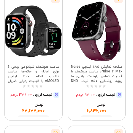
صفحه نمایش ۱.۸۵ اینچی Noise
ساعت هوشمند شیائومی ردمی ۶
Pulse 2 Max، ساعت هوشمند با
برای آقایان و خانم‌ها، ساعت
قابلیت تماس بلوتوث، باتری ۱۰
تناسب اندام ۲.۰۷ اینچی
روزه، روشنایی ۵۵۰ نیت، DND
AMOLED با قابلیت ردیابی ضربان
هوشمند، ۱۰۰ حالت ورزشی، بیش
قلب/خواب/استرس، ردیاب
از ۱۵۰ واچ فیس مبتنی بر فضای
فعالیت، عمر باتری ۲۴ روزه، ۵
339.00
93.00
قیمت ارزی :
قیمت ارزی :
درهم
درهم
ابری، برای آقایان و خانم‌ها (Deep
اتمسفر، GPS، اندروید و iOS،
Wine)
مشکی
تومــــــان
تومــــــان
23,137,000
6,836,000
مشاهده
مشاهده