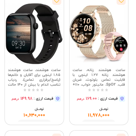
ساعت هوشمند زنانه، ساعت
ساعت هوشمند، ساعت هوشمند
هوشمند زنانه ۱.۲۷ اینچی با
۱.۸۵ اینچی برای آقایان و خانم‌ها
قابلیت تماس بلوتوث، ضربان
(پاسخ/برقراری تماس)، ردیاب
قلب، SpO2، مانیتور خواب، ۱۱۰+
تناسب اندام با بیش از ۱۴۰ حالت
حالت ورزشی، گام شمار، ردیاب
ورزشی، ضد آب IP68، مانیتور
تناسب اندام ضد آب IP68 برای
ضربان قلب/خواب/SPO2،
149.98
169.00
قیمت ارزی :
قیمت ارزی :
درهم
درهم
اندروید و iOS، ۲ ​​بند، رزگلد
گام‌شمار، ردیاب فعالیت برای iOS،
مشکی تیره
تومــــــان
تومــــــان
10,630,000
11,978,000
مشاهده
مشاهده