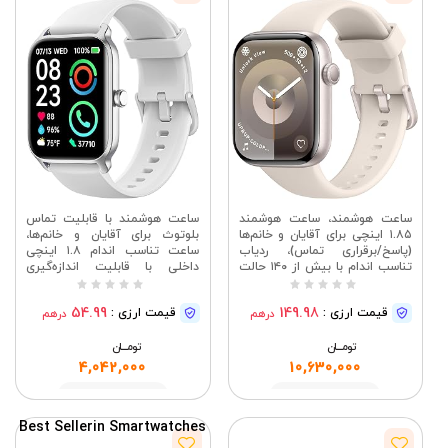
ساعت هوشمند، ساعت هوشمند
ساعت هوشمند با قابلیت تماس
۱.۸۵ اینچی برای آقایان و خانم‌ها
بلوتوث برای آقایان و خانم‌ها،
(پاسخ/برقراری تماس)، ردیاب
ساعت تناسب اندام ۱.۸ اینچی
تناسب اندام با بیش از ۱۴۰ حالت
داخلی با قابلیت اندازه‌گیری
ورزشی، ضد آب با استاندارد IP68،
اکسیژن خون، ضربان قلب، خواب،
مانیتور ضربان قلب/خواب/Spo2،
دارای بیش از ۱۰۵ حالت ورزشی،
54.99
149.98
قیمت ارزی :
قیمت ارزی :
درهم
درهم
گام‌شمار، ردیاب فعالیت برای
ردیاب فعالیت برای اندروید و iOS،
اندروید و iOS
گوشی
تومــــــان
تومــــــان
4,042,000
10,630,000
مشاهده
مشاهده
Best Seller
in Smartwatches