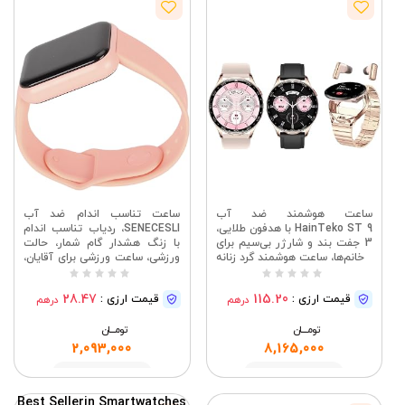
ساعت هوشمند ضد آب
ساعت تناسب اندام ضد آب
HainTeko ST 9 با هدفون طلایی،
SENECESLI، ردیاب تناسب اندام
3 جفت بند و شارژر بی‌سیم برای
با زنگ هشدار گام شمار، حالت
خانم‌ها، ساعت هوشمند گرد زنانه
ورزشی، ساعت ورزشی برای آقایان،
خانم ها و بچه ها (صورتی)
28.47
115.20
قیمت ارزی :
قیمت ارزی :
درهم
درهم
تومــــــان
تومــــــان
2,093,000
8,165,000
مشاهده
مشاهده
Best Seller
in Smartwatches