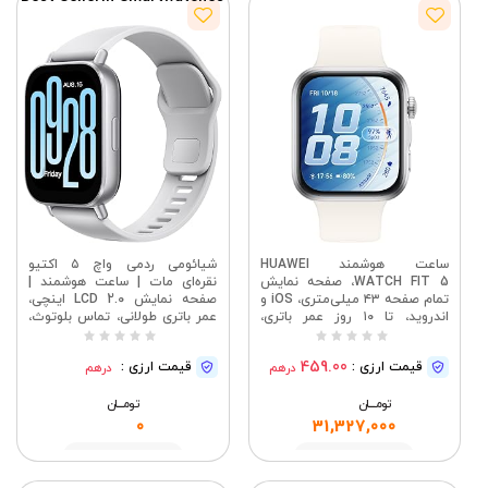
ساعت هوشمند HUAWEI
شیائومی ردمی واچ ۵ اکتیو
WATCH FIT 5، صفحه نمایش
نقره‌ای مات | ساعت هوشمند |
تمام صفحه ۴۳ میلی‌متری، iOS و
صفحه نمایش LCD 2.0 اینچی،
اندروید، تا ۱۰ روز عمر باتری،
عمر باتری طولانی، تماس بلوتوث،
مانیتور خواب و سلامت، مانیتور
کاهش نویز، ردیابی سلامت، ضد
ضربان قلب، SpO2، GPS، مینی
آب تا فشار 5 اتمسفر، عمر باتری
459.00
قیمت ارزی :
قیمت ارزی :
درهم
درهم
ورک اوت، سفید
18 روزه
تومــــــان
تومــــــان
0
31,327,000
مشاهده
مشاهده