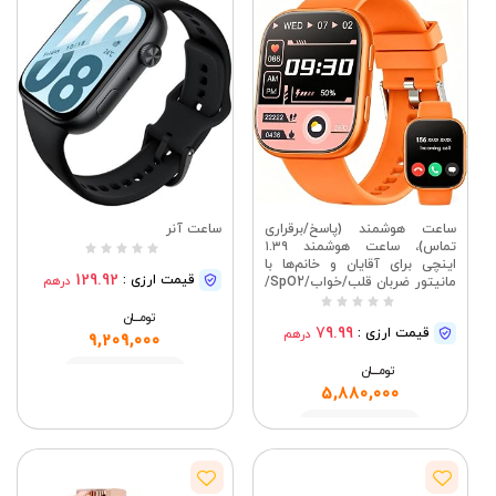
ساعت هوشمند (پاسخ/برقراری
ساعت آنر
تماس)، ساعت هوشمند ۱.۳۹
اینچی برای آقایان و خانم‌ها با
129.92
قیمت ارزی :
درهم
مانیتور ضربان قلب/خواب/SpO2/
استرس، بیش از ۱۰۰ حالت
ورزشی، ساعت تناسب اندام ضد
تومــــــان
79.99
قیمت ارزی :
درهم
آب IP68 برای اندروید و iOS
9,209,000
تومــــــان
مشاهده
5,880,000
مشاهده