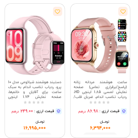
ساعت هوشمند مردانه زنانه
دستبند هوشمند شیائومی مدل 10
(پاسخ/برقراری تماس) صفحه
پرو، ردیاب تناسب اندام به سبک
نمایش لمسی 1.85 اینچی HD،
ساعت برای آقایان و خانم‌ها،
ردیاب تناسب اندام، ضربان قلب/
صفحه نمایش 1.74 اینچی
خواب/نظارت بر اکسیژن خون،
AMOLED، الگوریتم خواب ارتقا
بازی‌ها، 110+ حالت ورزشی، ساعت
یافته، عمر باتری 21 روزه، اندروید
249.00
86.98
قیمت ارزی :
قیمت ارزی :
درهم
درهم
هوشمند ضد آب IP68 برای
و iOS، بیش از 150 حالت ورزشی،
آیفون/اندروید (صورتی)
GNSS، 5ATM، رنگ صورتی
تومــــــان
تومــــــان
16,995,000
6,394,000
مشاهده
مشاهده