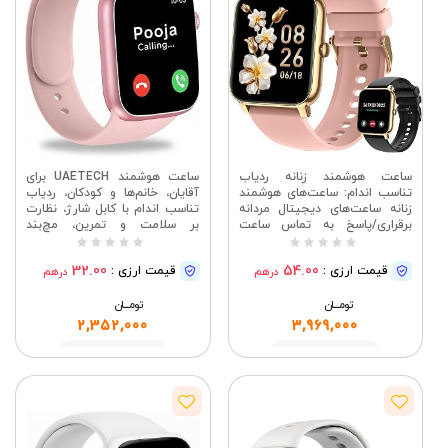
ساعت هوشمند زنانه ردیاب
ساعت هوشمند UAETECH برای
تناسب اندام: ساعت‌های هوشمند
آقایان، خانم‌ها و کودکان، ردیاب
زنانه ساعت‌های دیجیتال مردانه
تناسب اندام با کابل شارژ، نظارت
برقراری/پاسخ به تماس ساعت
بر سلامت و تمرین، مچ‌بند
هوشمند ضد آب مخصوص دویدن
هوشمند، (صورتی)
گوشی اندروید آیفون سازگار با
32.00
54.00
قیمت ارزی :
قیمت ارزی :
درهم
درهم
سامسونگ ضربان سنج قلب
تومــــــان
تومــــــان
2,352,000
3,969,000
مشاهده
مشاهده