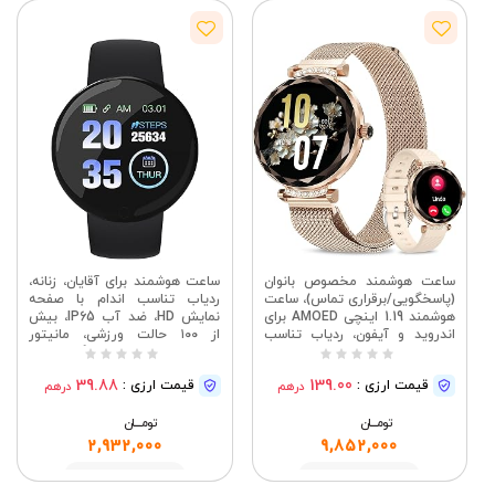
ساعت هوشمند مخصوص بانوان
ساعت هوشمند برای آقایان، زنانه،
(پاسخگویی/برقراری تماس)، ساعت
ردیاب تناسب اندام با صفحه
هوشمند 1.19 اینچی AMOED برای
نمایش HD، ضد آب IP65، بیش
اندروید و آیفون، ردیاب تناسب
از ۱۰۰ حالت ورزشی، مانیتور
اندام با بیش از 100 حالت ورزشی،
ضربان قلب و خواب، گام شمار،
ضد آب با استاندارد IP68، مانیتور
ساعت هوشمند سازگار با
39.88
139.00
قیمت ارزی :
قیمت ارزی :
درهم
درهم
ضربان قلب/خواب/SPO2، ردیاب
گوشی‌های اندروید/آیفون (مشکی)
فعالیت، رزگلد
تومــــــان
تومــــــان
2,932,000
9,852,000
مشاهده
مشاهده