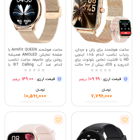
ساعت هوشمند برای زنان و مردان،
ساعت هوشمند ArmFit QUEEN با
ردیاب تناسب اندام ۱.۸۵ اینچی
صفحه نمایش AMOLED همیشه
HD با قابلیت تماس بلوتوث برای
روشن برای خانم‌ها، ساعت تناسب
اندروید و iOS، بیش از ۱۰۰ حالت
اندام ضد آب BT Calling با
ورزشی، ضد آب با استاندارد IP68،
مانیتور خواب قلب برای اندروید و
مانیتور ضربان قلب/SpO2/خواب/
iOS
149.00
109.99
قیمت ارزی :
قیمت ارزی :
درهم
درهم
استرس ۲۴ ساعته (گلداستیل)
تومــــــان
تومــــــان
10,561,000
7,796,000
مشاهده
مشاهده