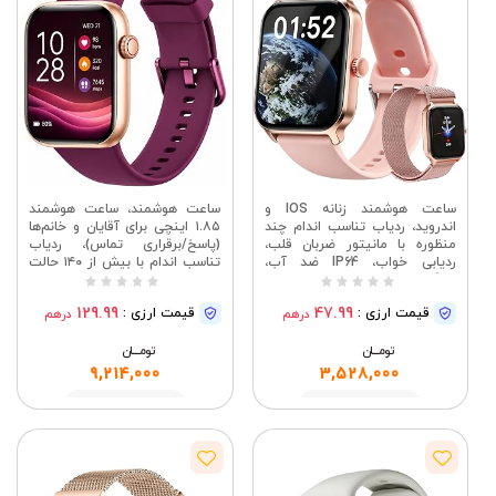
ساعت هوشمند زنانه IOS و
ساعت هوشمند، ساعت هوشمند
اندروید، ردیاب تناسب اندام چند
۱.۸۵ اینچی برای آقایان و خانم‌ها
منظوره با مانیتور ضربان قلب،
(پاسخ/برقراری تماس)، ردیاب
ردیابی خواب، IP64 ضد آب،
تناسب اندام با بیش از ۱۴۰ حالت
سازگار با حالت‌های تمرینی متعدد،
ورزشی، ضد آب با استاندارد IP68،
مناسب برای ورزش و استفاده
مانیتور ضربان قلب/خواب/SPO2،
129.99
47.99
قیمت ارزی :
قیمت ارزی :
درهم
درهم
روزمره
گام‌شمار، ردیاب فعالیت
تومــــــان
تومــــــان
9,214,000
3,528,000
مشاهده
مشاهده