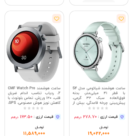
برای اندروید و آیفون، مشکی
مشاهده
ساعت هوشمند شیائومی مدل S4
ساعت هوشمند CMF Watch Pro
با قطر ۴۱ میلی‌متر، بدنه
2، ردیاب تناسب اندام ضربان
فوق‌العاده سبک ۳۲ گرمی،
قلب، ۱۲۰ ورزش، تماس بلوتوث با
پیش‌بینی چرخه قاعدگی، بیش از
کاهش نویز هوش مصنوعی، GPS،
۱۵۰ حالت ورزشی، ویژگی‌های
ضد آب IP68 برای اندروید، iOS،
Safety Guardian، سیستم عامل
خاکستری خاکستری
163.50
278.70
قیمت ارزی :
قیمت ارزی :
درهم
درهم
شیائومی HyperOS 3، بند فلورو-
لاستیکی (سبز نعنایی)
تومــــــان
تومــــــان
11,589,000
19,022,000