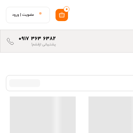
0
عضویت
|
ورود
0917 363 6382
پشتیبانی ازقشم!