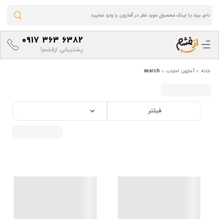
0917 363 6382
پشتیبانی ازقشم!
خانه
آمازون امارات
search
فیلتر