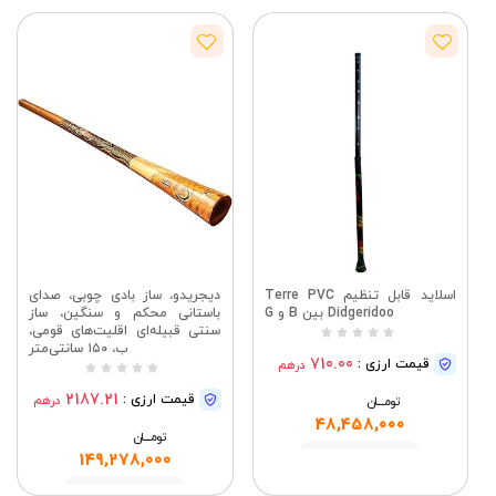
اسلاید قابل تنظیم Terre PVC
دیجریدو، ساز بادی چوبی، صدای
Didgeridoo بین B و G
باستانی محکم و سنگین، ساز
سنتی قبیله‌ای اقلیت‌های قومی،
ب، ۱۵۰ سانتی‌متر
710.00
قیمت ارزی :
درهم
2187.21
قیمت ارزی :
درهم
تومــــــان
48,458,000
تومــــــان
مشاهده
149,278,000
مشاهده