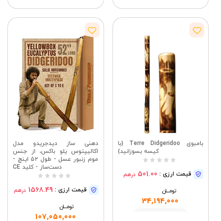
مشاهده
مشاهده
بامبوی Terre Didgeridoo (با
دهنی ساز دیدجریدو مدل
کیسه بسوزانید)
اکالیپتوس یلو باکس، از جنس
موم زنبور عسل - طول ۵۲ اینچ -
دست‌ساز - کلید CE
501.00
قیمت ارزی :
درهم
1568.49
قیمت ارزی :
درهم
تومــــــان
34,194,000
تومــــــان
مشاهده
107,050,000