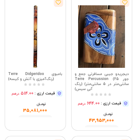
دیجریدو جیبی مسافرتی جمع و
بامبوی Terre Didgeridoo
جور Terre Percussion (25
(رنگ‌آمیزی با آتش و کیسه)
سانتی‌متر در 5 سانتی‌متر) (رنگ
آبی سیس)
514.00
قیمت ارزی :
درهم
644.00
قیمت ارزی :
درهم
تومــــــان
35,081,000
تومــــــان
مشاهده
43,953,000
مشاهده