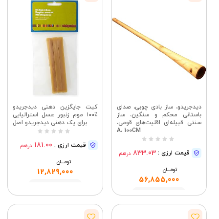
دیدجریدو، ساز بادی چوبی، صدای
کیت جایگزین دهنی دیدجریدو
باستانی محکم و سنگین، ساز
۱۰۰٪ موم زنبور عسل استرالیایی
سنتی قبیله‌ای اقلیت‌های قومی،
برای یک دهنی دیدجریدو اصل
A، 100CM
181.00
قیمت ارزی :
درهم
833.03
قیمت ارزی :
درهم
تومــــــان
تومــــــان
12,829,000
56,855,000
مشاهده
مشاهده