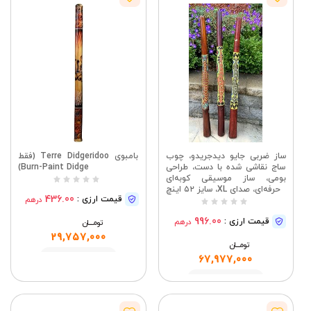
ساز ضربی جایو دیدجریدو، چوب
بامبوی Terre Didgeridoo (فقط
ساج نقاشی شده با دست، طراحی
Burn-Paint Didge)
بومی، ساز موسیقی کوبه‌ای
حرفه‌ای، صدای XL، سایز ۵۲ اینچ
436.00
قیمت ارزی :
درهم
996.00
قیمت ارزی :
درهم
تومــــــان
29,757,000
تومــــــان
مشاهده
67,977,000
مشاهده