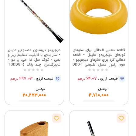
قطعه دهانی الحاقی برای سازهای
دیجریدو ترومبون مصنوعی ماینل
کوبه‌ای دیجریدو ماینل - قطعه
- ساز بادی با قابلیت تنظیم زیر و
دهانی گرد برای سازهای دیجردیو -
بمی - کوک سل، فا، می، ر، دو -
موم زنبور عسل، طبیعی (DDG-
فایبرگلاس، چند رنگ (TSDDG1-
BK)
MP)
297.03
64.07
قیمت ارزی :
قیمت ارزی :
درهم
درهم
تومــــــان
تومــــــان
20,273,000
4,710,000
مشاهده
مشاهده