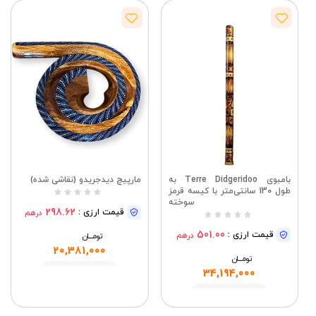
بامبوی Terre Didgeridoo به
مارپیچ دیدجریدو (نقاشی شده)
طول 130 سانتی‌متر با کیسه قرمز
سوخته
298.62
قیمت ارزی :
درهم
501.00
قیمت ارزی :
درهم
تومــــــان
20,381,000
تومــــــان
مشاهده
34,194,000
مشاهده