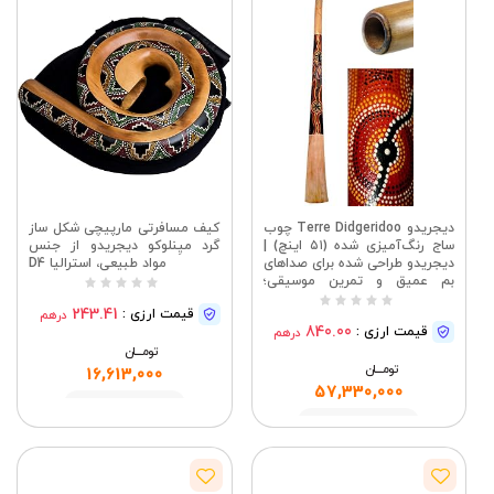
دیجریدو Terre Didgeridoo چوب
کیف مسافرتی مارپیچی شکل ساز
ساج رنگ‌آمیزی شده (۵۱ اینچ) |
گرد میِنلوکو دیجریدو از جنس
دیجریدو طراحی شده برای صداهای
مواد طبیعی، استرالیا D4
بم عمیق و تمرین موسیقی؛
جزئیات کلیدی: ۵۱ اینچ، ساج،
243.41
قیمت ارزی :
درهم
چوب ساج، چوب، رنگ‌آمیزی شده.
840.00
قیمت ارزی :
درهم
تومــــــان
تومــــــان
16,613,000
57,330,000
مشاهده
مشاهده