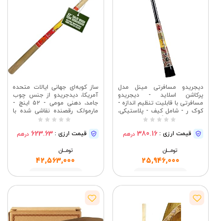
دیجریدو مسافرتی مینل مدل
ساز کوبه‌ای جهانی ایالات متحده
پرکاشن اسلاید - دیجریدو
آمریکا، دیدجریدو از جنس چوب
مسافرتی با قابلیت تنظیم اندازه -
جامد، دهنی مومی - ۵۲ اینچ -
کوک ر - شامل کیف - پلاستیکی،
مارمولک رقصنده نقاشی شده با
چند رنگ (TSDDG2-BK)
دست - کلید CE
623.63
380.16
قیمت ارزی :
قیمت ارزی :
درهم
درهم
تومــــــان
تومــــــان
42,563,000
25,946,000
مشاهده
مشاهده