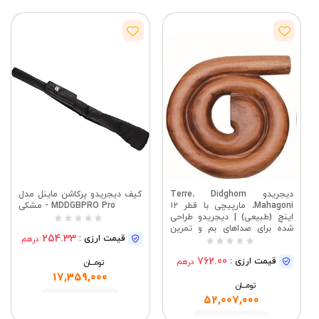
دیجریدو Terre، Didghorn
کیف دیجریدو پرکاشن ماینل مدل
Mahagoni، مارپیچی با قطر ۱۲
MDDGBPRO Pro - مشکی
اینچ (طبیعی) | دیجریدو طراحی
شده برای صداهای بم و تمرین
254.33
قیمت ارزی :
درهم
موسیقی؛ جزئیات کلیدی: ماهون،
طبیعی.
762.00
قیمت ارزی :
درهم
تومــــــان
17,359,000
تومــــــان
مشاهده
52,007,000