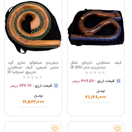
کیف مسافرتی دایره‌ای شکل
دیجریدو مینلوکو، سازی گرد،
دیدجریدو مدل S (DS1)
جنس طبیعی، کیف مسافرتی،
مارپیچ، استرالیا D1
309.56
قیمت ارزی :
درهم
242.66
قیمت ارزی :
درهم
تومــــــان
تومــــــان
21,128,000
16,562,000
مشاهده
مشاهده