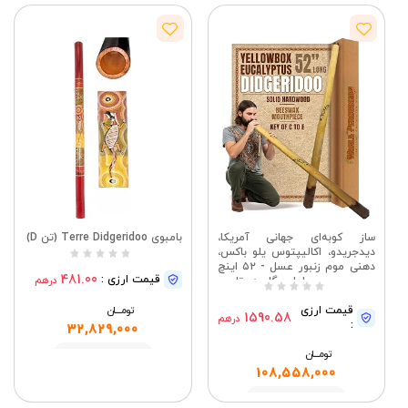
ساز کوبه‌ای جهانی آمریکا،
بامبوی Terre Didgeridoo (تن D)
دیدجریدو، اکالیپتوس یلو باکس،
دهنی موم زنبور عسل - ۵۲ اینچ
481.00
قیمت ارزی :
درهم
طول - گام دو تا می
قیمت ارزی
تومــــــان
1590.58
درهم
:
32,829,000
تومــــــان
مشاهده
108,558,000
مشاهده