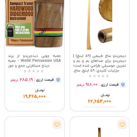
دیجریدو ساج طبیعی (۵۹ اینچ) |
جعبه چوبی دیدجریدو از برند
دیجریدو برای صداهای بم و بم و
World Percussion USA - جعبه
تمرین موسیقی طراحی شده است؛
دیدج مسافرتی جمع و جور
جزئیات کلیدی: ۵۹ اینچ، ساج.
285.19
قیمت ارزی :
درهم
918.00
قیمت ارزی :
درهم
تومــــــان
تومــــــان
19,465,000
62,654,000
مشاهده
مشاهده