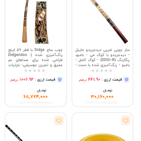
ساز چوبی ضربی دیدجریدو ماینل
چوب ساج Didge با قطر ۵۹ اینچ
- دیدجریدو با کوک می - بامبو،
رنگ‌آمیزی شده | Didgeridoo
رنگارنگ (DDG1-R) - کوک کامل -
طراحی شده برای صداهای بم
بامبو - رنگ‌آمیزی شده با دست -
عمیق و تمرین موسیقی؛ جزئیات
۴۷ اینچ / ۱۲۰ سانتی‌متر | ساز
کلیدی: ۵۵ اینچ، چوب ساج، چوب
بادی استرالیایی سایز کامل، برای
ساج، رنگ‌آمیزی شده.
1006.94
441.90
قیمت ارزی :
قیمت ارزی :
درهم
درهم
مدیتیشن، شفای صدا، جلوه‌های
صوتی موسیقی، برای همه سطوح
تومــــــان
مهارت
تومــــــان
68,724,000
30,160,000
مشاهده
مشاهده