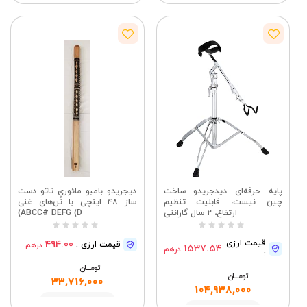
مشاهده
پایه حرفه‌ای دیدجریدو ساخت
دیجریدو بامبو مائوری تاتو دست
چین نیست، قابلیت تنظیم
ساز ۴۸ اینچی با تُن‌های غنی
ارتفاع، ۲ سال گارانتی
ABCC# DEFG (D)
قیمت ارزی
494.00
قیمت ارزی :
درهم
1537.54
درهم
:
تومــــــان
تومــــــان
33,716,000
104,938,000
مشاهده