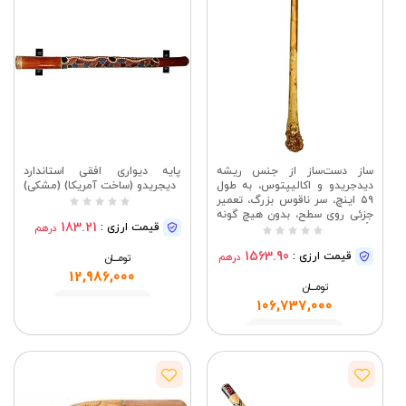
ساز دست‌ساز از جنس ریشه
پایه دیواری افقی استاندارد
دیدجریدو و اکالیپتوس، به طول
دیجریدو (ساخت آمریکا) (مشکی)
۵۹ اینچ، سر ناقوس بزرگ، تعمیر
جزئی روی سطح، بدون هیچ گونه
183.21
قیمت ارزی :
درهم
تأثیری بر صدا، قیمت تخفیف
خورده
1563.90
قیمت ارزی :
درهم
تومــــــان
12,986,000
تومــــــان
مشاهده
106,737,000
مشاهده