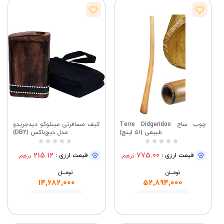
چوب ساج Terre Didgeridoo
کیف مسافرتی مینلوکو دیدجریدو
طبیعی (۵۱ اینچ)
مدل دیج‌باکس (DB2)
215.12
775.00
قیمت ارزی :
قیمت ارزی :
درهم
درهم
تومــــــان
تومــــــان
14,682,000
52,894,000
مشاهده
مشاهده