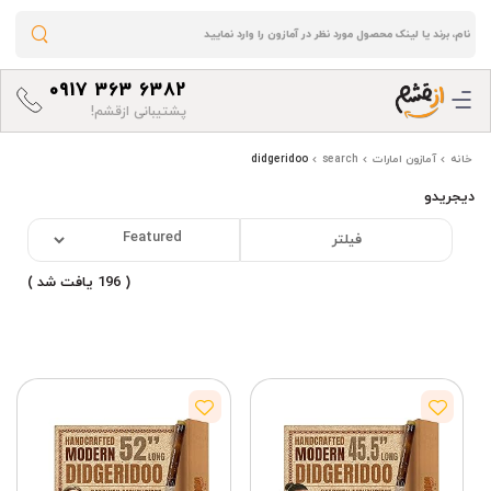
0917 363 6382
پشتیبانی ازقشم!
خانه
آمازون امارات
search
didgeridoo
دیجریدو
فیلتر
( 196 یافت شد )