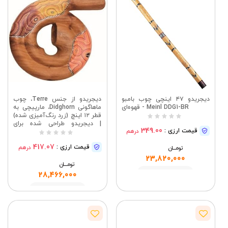
دیجریدو ۴۷ اینچی چوب بامبو
دیجریدو از جنس Terre، چوب
Meinl DDG1-BR - قهوه‌ای
ماهاگونی Didghorn، مارپیچی به
قطر ۱۲ اینچ (زرد رنگ‌آمیزی شده)
| دیجریدو طراحی شده برای
349.00
قیمت ارزی :
درهم
صداهای بم عمیق و تمرین
موسیقی؛ جزئیات کلیدی: ماهون،
417.07
قیمت ارزی :
درهم
تومــــــان
رنگ‌آمیزی شده.
23,820,000
تومــــــان
مشاهده
28,466,000
مشاهده