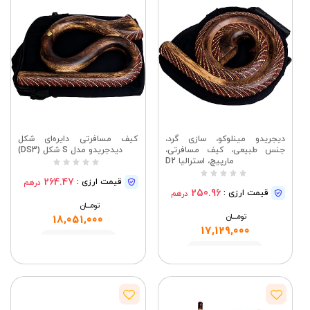
دیجریدو مینلوکو، سازی گرد،
کیف مسافرتی دایره‌ای شکل
جنس طبیعی، کیف مسافرتی،
دیدجریدو مدل S شکل (DS3)
مارپیچ، استرالیا D2
264.47
قیمت ارزی :
درهم
250.96
قیمت ارزی :
درهم
تومــــــان
تومــــــان
18,051,000
17,129,000
مشاهده
مشاهده