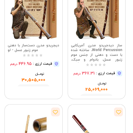
ساز دیدجریدو مدرن آمریکایی
دیجریدو مدرن دست‌ساز با دهنی
World Percussion، ساخته شده
موم زنبور عسل - لو
با دست و دهنی از جنس موم
زنبور عسل، بادوام و سبک،
446.95
قیمت ارزی :
درهم
ایده‌آل برای مبتدیان در گام ر
367.31
قیمت ارزی :
درهم
تومــــــان
30,505,000
تومــــــان
مشاهده
25,069,000
مشاهده