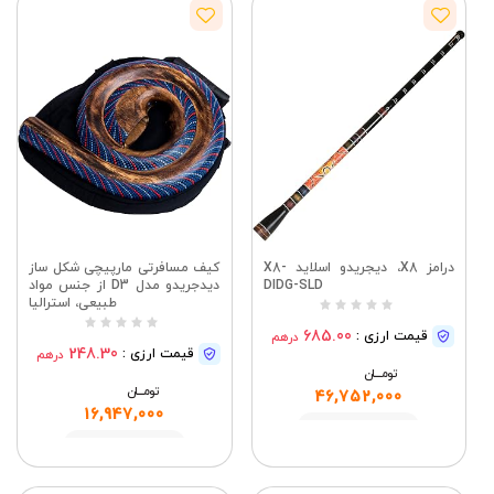
درامز X8، دیجریدو اسلاید X8-
کیف مسافرتی مارپیچی شکل ساز
DIDG-SLD
دیدجریدو مدل D3 از جنس مواد
طبیعی، استرالیا
685.00
قیمت ارزی :
درهم
248.30
قیمت ارزی :
درهم
تومــــــان
تومــــــان
46,752,000
16,947,000
مشاهده
مشاهده