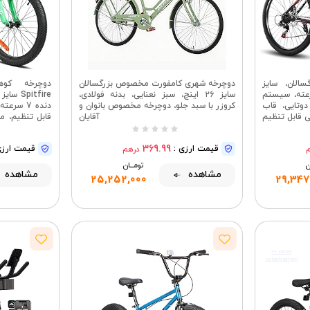
الان، سایز
دوچرخه شهری کامفورت مخصوص بزرگسالان
ینچ با دنده 21 سرعته، سیستم
سایز ۲۶ اینچ، سبز نعنایی، بدنه فولادی،
دوتایی، قاب
کروزر با سبد جلو، دوچرخه مخصوص بانوان و
لی قابل تنظیم
آقایان
طراحی با لاس
369.99
قیمت ارزی :
قیمت ارزی
درهم
ان
تومــــــان
مشاهده
مشاهده
25,252,000
29,347
+1 other
color/pattern