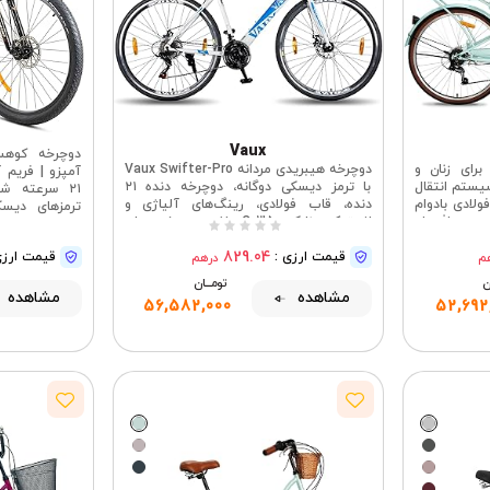
Vaux
برای زنان و
دوچرخه هیبریدی مردانه Vaux Swifter-Pro
آمپزو | فریم 
 24/26 اینچ، سیستم انتقال
با ترمز دیسکی دوگانه، دوچرخه دنده ۲۱
۲۱ سرعته ش
 فولادی بادوام
دنده، قاب فولادی، رینگ‌های آلیاژی و
ترمزهای دیسک
ب و چراغ جلو
لاستیک نازک ۷۰۰Cx35، دوچرخه برای
دوچرخ
بزرگسالان ۱۵+ سال
829.04
قیمت ارزی :
قیمت ارزی
م
درهم
ان
تومــــــان
مشاهده
مشاهده
56,582,000
52,692