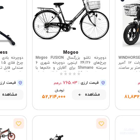
ness
Mogoo
قی تحویل بار WINDHORSE M1
دوچرخه تاشو بزرگسال Mogoo FUSION
موتور ۴۰۰ وات، باتری ۴۸ ولت ۱۲ آمپر
چرخ‌های 24/26 اینچی دوچرخه شهری 6
چر
ر سرعت ۵۵ کیلومتر بر ساعت،
سرعته Shimano برای آقایان و خانم‌ها با
صندلی قابل تن
صندلی دوگانه، لاستیک‌های ۱۴ اینچی، سبد
سبد، ترمزهای کالیپری، قاب فولادی بادوام
، بدنه آلیاژ
تاشو، چراغ دینام، صندلی قابل تنظیم
شکل، پدال‌ها
765.03
کربنی
قیمت ارزی :
قیمت ارزی
م
درهم
ان
تومــــــان
مشاهده
مشاهده
52,214,000
81,832
+3 other
colors/patterns