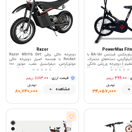
Razor
PowerMax Fit
دوچرخه بادی پاورمکس فیتنس BA-151 با
دوچرخه خاکی برقی Razor MX125 Dirt
خ فلای 1.5 کیلوگرمی، دسته‌های متحرک،
Rocket با هندسه اصیل دوچرخه خاکی
ظیم | دوچرخه ورزشی خانگی
موتورکراس، دیفرانسیل عقب، موتور ۱۰۰
برای حداکثر وزن 120 کیلوگرم | تسمه V
واتی، گشتاور بالا، زنجیری، برای کودکان ۷
ی ضد لغزش | صفحه نمایش
سال به بالا
1183.00
499.00
 :
LCD
قیمت ارزی :
درهم
درهم
تومــــــان
تومــــــان
مشاهده
80,740,000
34,057,000