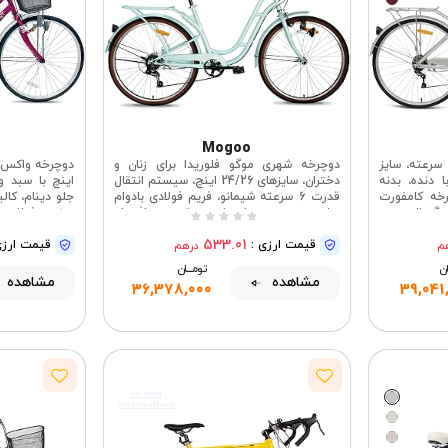
Mogoo
دوچرخه کروزر موگو بروکلین ۶ سرعته، سایز
دوچرخه شهری موگو فلوریدا برای زنان و
با دنده، بدنه
دختران، سایزهای 24/26 اینچ، سیستم انتقال
اینچ با سبد و
رخه کامفورت
قدرت 6 سرعته شیمانو، فریم فولادی بادوام
جلو دینام، کال
رگسال، سبد
با سبد حصیری جلو، باربند عقب و چراغ جلو
لاسیک رفت و
533.01
آمد
قیمت ارزی :
قیمت ارزی
م
درهم
ـان
تومــــــان
مشاهده
مشاهده
36,378,000
39,041
+2 other
colors/patterns