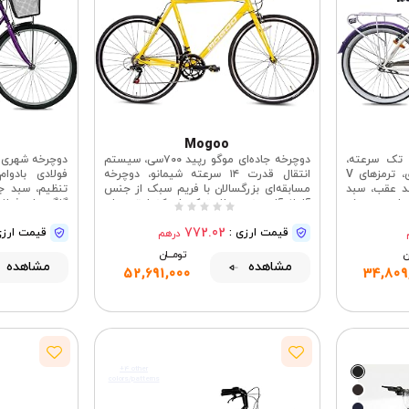
Mogoo
 تک سرعته،
دوچرخه جاده‌ای موگو رپید ۷۰۰سی، سیستم
سایز ۲۶/۲۴ اینچ، بدنه فولادی، ترمزهای V
انتقال قدرت ۱۴ سرعته شیمانو، دوچرخه
فولادی بادوا
ند عقب، سبد
مسابقه‌ای بزرگسالان با فریم سبک از جنس
تنظیم، سبد جل
داره، دوچرخه
آلیاژ آلومینیوم، لاستیک‌های کندا، ترمزهای
گلگیرهای فولا
دوچرخه کروزر
کالیپری، دوچرخه مخصوص آقایان و خانم‌ها،
772.02
قیمت ارزی :
دوچرخه مخصوص آقایان و خانم‌ها
قیمت ارزی
درهم
ان
تومــــــان
مشاهده
مشاهده
52,691,000
34,809
+4 other
colors/patterns