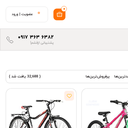
0
عضویت
|
ورود
0917 363 6382
پشتیبانی ازقشم!
ترین‌ها
پرفروش‌ترین‌ها
( 32,688 یافت شد )
+1 other
color/pattern