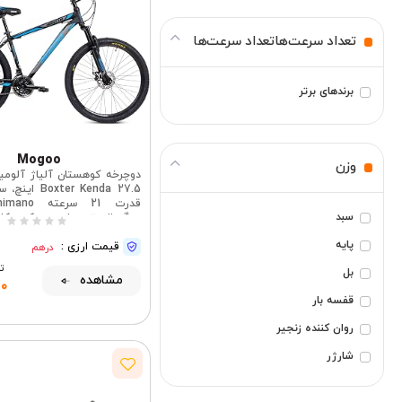
تعداد سرعت‌هاتعداد سرعت‌ها
برندهای برتر
Mogoo
وزن
xter Kenda 27.5
سبد
بزرگسال، ترمزهای دیسکی مکا
پایه
قیمت ارزی :
برای آقا
درهم
تو
بل
مشاهده
0
قفسه بار
روان کننده زنجیر
شارژر
شاخ