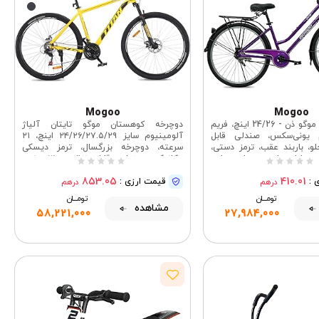
Mogoo
Mogoo
دوچرخه شهری موگو ذن - 24/26 اینچ، فریم
دوچرخه کوهستان موگو تایتان آلیاژ
م یونی‌سکس، صندلی قابل
آلومینیوم سایز ۲۴/۲۶/۲۷.۵/۲۹ اینچ، ۲۱
و، باربند عقب، ترمز دستی،
سرعته، دوچرخه بزرگسال، ترمز دیسکی
دی، طراحی اسپرت برای سواری
مکانیکی، صندلی قابل تنظیم، ۲۱ دنده،
راحت شهری
سیستم تعلیق MTB برای آقایان و خانم‌ها
853.05
410.01
 :
قیمت ارزی :
درهم
درهم
تومــــــان
تومــــــان
مشاهده
58,221,000
27,984,000