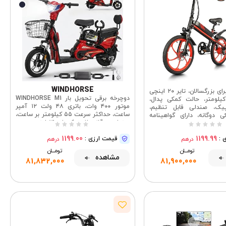
WINDHORSE
دوچرخه برقی برای بزرگسالان، تایر ۲۰ اینچی
دوچرخه برقی تحویل بار WINDHORSE M1
برد ۸۰-۹۰ کیلومتر، حالت کمکی پدال،
موتور ۴۰۰ وات، باتری ۴۸ ولت ۱۲ آمپر
ور ۵۰۰ پیک، صندلی قابل تنظیم،
ساعت، حداکثر سرعت ۵۵ کیلومتر بر ساعت،
 دوگانه، دارای گواهینامه
صندلی دوگانه، لاستیک‌های ۱۴ اینچی، سبد
EN15194
خرید جلو، سیستم قفل از راه دور، بدنه آلیاژ
1199.00
1199.99
 :
قیمت ارزی :
کربنی
درهم
درهم
تومــــــان
تومــــــان
مشاهده
81,832,000
81,900,000