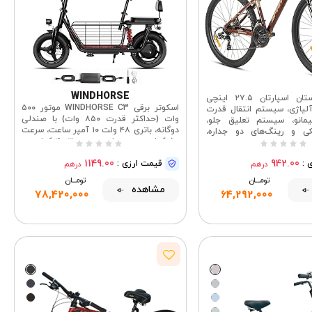
WINDHORSE
دوچرخه کوهستان اسپارتان ۲۷.۵ اینچی
اسکوتر برقی WINDHORSE C3 موتور ۵۰۰
آلیاژی، سیستم انتقال قدرت
وات (حداکثر قدرت ۸۵۰ وات) با صندلی
یمانو، سیستم تعلیق جلو،
دوگانه، باتری ۴۸ ولت ۱۰ آمپر ساعت، سرعت
ی و رینگ‌های دو جداره،
۵۰ کیلومتر در ساعت، برد ۳۰-۴۰ کیلومتر،
ه کوهستان آماده برای مسیر
سیستم تعلیق دوگانه و سبد نگهداری،
1149.00
942.00
 :
قیمت ارزی :
اسکوتر برقی
درهم
درهم
تومــــــان
تومــــــان
مشاهده
78,420,000
64,292,000