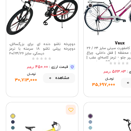
Vaux
دوچرخه تاشو دنده ای برای بزرگسالان،
دوچرخه واکس کامفورت سیتی سایز ۲۴ / ۲۶
دوچرخه پرشی تاشو ۱۸ سرعته با ترمز
 محفظه | قفل داخلی، چراغ
دیسکی، سایز ۲۰/۲۴/۲۶
یپر جلو - ترمز کاسه‌ای عقب |
بدنه فولادی، صندلی QR مخصوص
450.00
دوچرخه‌سواری بزرگسالان
قیمت ارزی :
درهم
523.03
 :
درهم
تومــــــان
مشاهده
تومــــــان
30,713,000
35,697,000