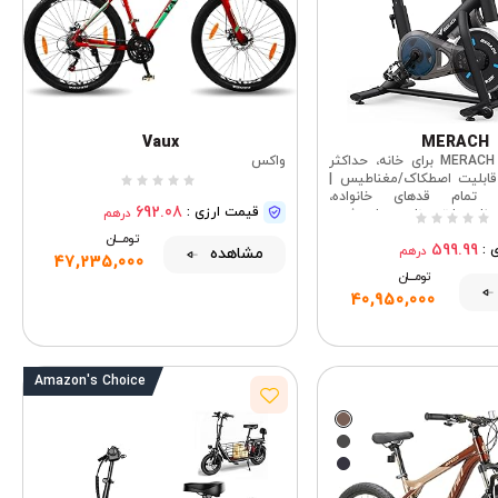
Vaux
MERACH
دوچرخه ثابت MERACH برای خانه، حداکثر
واکس
م، قابلیت اصطکاک/مغناطیس |
 تمام قدهای خانواده،
692.08
قیمت ارزی :
درهم
برنامه با تمرینات هدایت‌شده،
 ترمز ایمنی فوری، مونتاژ
تومــــــان
599.99
 :
آسان
درهم
مشاهده
47,235,000
تومــــــان
40,950,000
Amazon's
Choice