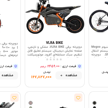
VLRA BIKE
دوچرخه کوهستان آلیاژ آلومینیوم Mogoo
دوچرخه برقی VLRA BIKE، مشکی و نارنجی،
| 
Bo اینچ، سیستم انتقال
صفحه نمایش دیجیتال، سیستم تعلیق قابل
موت
قدرت 21 سرعته Shimano، دوچرخه
تنظیم، سبک مسابقه‌ای آفرود، موتورسیکلت
ترمزهای دیسکی
نیکی، صندلی
عملکردی با سیستم کمک فنر ۶۰ سرعته،
قابل تنظیم، 21 دنده، سیستم تعلیق MTB
۷-۱۲ سال
2459.00
یان و خانم ها
قیمت ارزی :
قیمت ارزی
درهم
مــــــان
تومــــــان
مشاهده
مشاهده
167,827,000