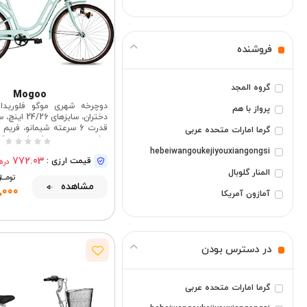
۶۱۰۰ تا ۱۲۰۰۰ درهم امارات
۱۲۰۰۰ درهم امارات و بالاتر
فروشنده
گروه المجد
Mogoo
دوچرخه شهری موگو فلوریدا 
پرواز با هم
دختران، سایزهای
قدرت 6 سرعته شیمانو، فریم
گرما امارات متحده عربی
با سبد حصیری جلو، باربند عق
hebeiwangoukejiyouxiangongsi
772.03
قیمت ارزی :
دره
المنار گلوبال
تومــــــ
مشاهده
,000
آمازون آمریکا
GuangZhouMouFuShangMaoYouXianGongSi
بیشتر ببینید
در دسترس بودن
گرما امارات متحده عربی