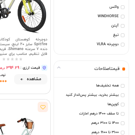
واکس
WINDHORSE
آپتن
تیغ
دوچرخه VLRA
Spitfire سایز 20 این
دنده 7 سرعت
وسکو
طراحی با لاستیک‌های برجست
394.29
قیمت ارزی :
دره
قیمتاصلاحات
تومــــ
مشاهده
,000
همه تخفیف‌ها
بیشتر بخرید، بیشتر پس‌انداز کنید
کوپن‌ها
تا سقف ۱۴۰۰ درهم امارات
۱۴۰۰ تا ۳۱۰۰ درهم
۳۱۰۰ تا ۶۱۰۰ درهم