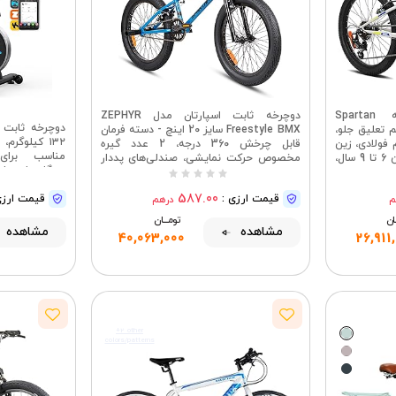
دوچرخه کوهستان کودکانه Spartan
دوچرخه ثابت اسپارتان مدل ZEPHYR
چ، سیستم تعلیق جلو،
Freestyle BMX سایز 20 اینچ - دسته فرمان
۱۳۲ کیلوگر
ه Shimano، فریم فولادی، زین
قابل چرخش 360 درجه، 2 عدد گیره
مناسب برای
قابل تنظیم، مناسب برای سنین 6 تا 9 سال،
مخصوص حرکت نمایشی، صندلی‌های پددار
همگام‌سازی با 
ه و استایل
قابل تنظیم، لاستیک‌های پهن، مناسب برای
سواری بی‌صدا،
اسپرت
کودکان 7 تا 10 سال
587.00
قیمت ارزی :
قیمت ارزی
م
درهم
ــان
تومــــــان
مشاهده
مشاهده
40,063,000
26,911
+2 other
colors/patterns