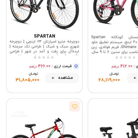
SPARTAN
دوچرخه کوهستان کودکانه Spartan
دوچرخه مترو اسپارتان ۲۴ اینچی | دوچرخه
Spitfire سایز 20 اینچ، سیستم تعلیق جلو،
شهری سبک و شیک | طراحی تک سرعته |
دنده 7 سرعته Shimano، فریم فولادی، زین
ایده‌آل برای رفت و آمد در شهر | طراحی
قابل تنظیم، مناسب برای سنین 6 تا 9 سال،
ارگونومیک | مناسب برای نوجوانان و
تیک‌های برجسته و استایل
بزرگسالان | SP-3238
اسپرت
466.00
412.00
 :
قیمت ارزی :
درهم
درهم
تومــــــان
تومــــــان
مشاهده
31,805,000
28,119,000
+3 other
colors/patterns