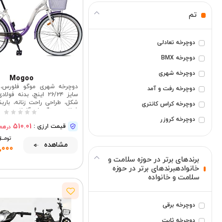
تم
دوچرخه تعادلی
دوچرخه BMX
دوچرخه شهری
Mogoo
دوچرخه شهری موگو فلورس،
دوچرخه رفت و آمد
شکل، طراحی راحت زنانه، بارب
دوچرخه کراس کانتری
فولادی، رینگ‌های آلیاژی دو ج
شهری کلاسیک زنانه | 
دوچرخه کروزر
510.01
قیمت ارزی :
درهم
دوچرخه سیکل کراس
تومــــــ
مشاهده
,000
دوچرخه برقی
برندهای برتر در حوزه سلامت و
دوچرخه ثابت
خانوادهبرندهای برتر در حوزه
سلامت و خانواده
دوچرخه تاشو
دوچرخه فری راید
دوچرخه برقی
دوچرخه گریت
دوچرخه ثابت