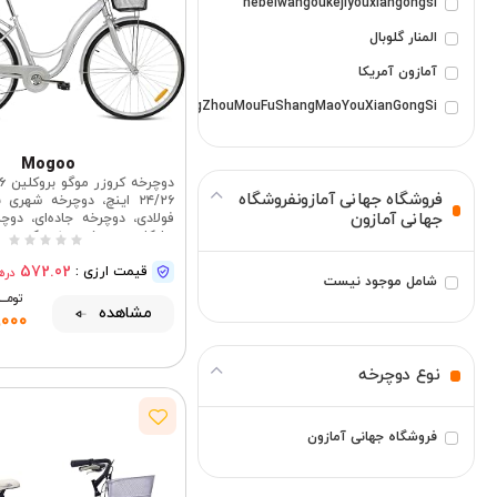
hebeiwangoukejiyouxiangongsi
المنار گلوبال
آمازون آمریکا
GuangZhouMouFuShangMaoYouXianGongSi
Mogoo
فروشگاه جهانی آمازونفروشگاه
۲۴/۲۶ اینچ، دوچرخه شهری 
جهانی آمازون
فولادی، دوچرخه جاده‌ای، دوچ
سایکل، دوچرخه یونیسکس بز
جلو، باربند عقب، دوچرخه ک
572.02
قیمت ارزی :
دره
شامل موجود نیست
تومـــــ
مشاهده
,000
نوع دوچرخه
فروشگاه جهانی آمازون