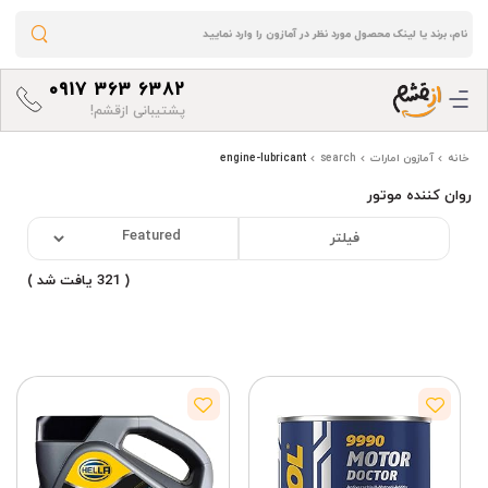
0917 363 6382
پشتیبانی ازقشم!
خانه
آمازون امارات
search
engine-lubricant
روان کننده موتور
فیلتر
( 321 یافت شد )