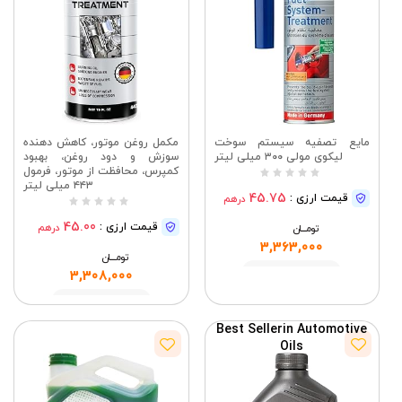
مایع تصفیه سیستم سوخت
مکمل روغن موتور، کاهش دهنده
لیکوی مولی ۳۰۰ میلی لیتر
سوزش و دود روغن، بهبود
کمپرس، محافظت از موتور، فرمول
۴۴۳ میلی لیتر
45.75
قیمت ارزی :
درهم
45.00
قیمت ارزی :
درهم
تومــــــان
3,363,000
تومــــــان
مشاهده
3,308,000
مشاهده
Best Seller
in Automotive
Oils