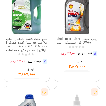
روغن موتور Shell Helix Ultra
مایع خنک کننده رادیاتور آلمانی
5W-40 فول سنتتیک، ۱ لیتر
V8 سبز (5 لیتر) آماده مصرف |
مایع خنک کننده موتور با عمر
طولانی | ضد خوردگی و محافظت
39.00
قیمت ارزی :
درهم
در برابر گرمای بیش از حد | ایده
آل برای خودروهای کلاسیک و
42.00
قیمت ارزی :
درهم
تومــــــان
مدرن
2,867,000
تومــــــان
مشاهده
3,087,000
مشاهده