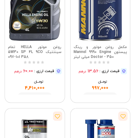
مکمل روغن موتور و رینگ
روغن موتور HELLA تمام
پیستون Mannol 9990 Engine
سینتتیک 5W30 SP 4L 9CO
Doctor - 350 میلی لیتر
358 097-101
60.00
13.56
قیمت ارزی :
قیمت ارزی :
درهم
درهم
تومــــــان
تومــــــان
4,410,000
997,000
مشاهده
مشاهده