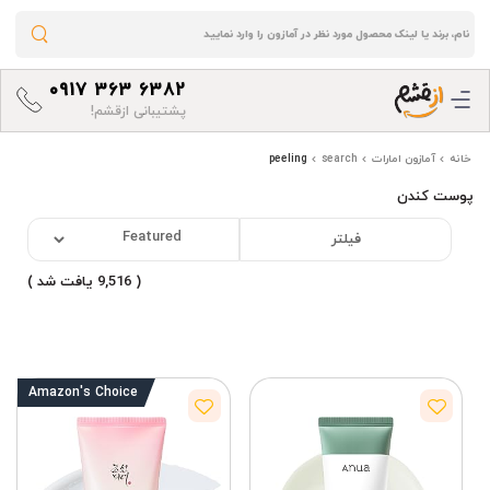
0917 363 6382
پشتیبانی ازقشم!
خانه
آمازون امارات
search
peeling
پوست کندن
فیلتر
( 9,516 یافت شد )
Amazon's
Choice