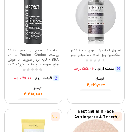
آمپول لایه بردار برنج سیاه دکتر
لایه بردار مایع بی نقص کننده
ملکسین پیل شات ۸۰ میلی لیتر
پوست Paulas Choice با ۲٪
BHA - لایه بردار صورت، با جوش
های سرسیاه و منافذ بزرگ شده
55.24
قیمت ارزی :
درهم
مبارزه می کند - حاوی اسید
سالیسیلیک - پوست مختلط و
60.00
قیمت ارزی :
درهم
تومــــــان
چرب - ۳۰ میلی لیتر | لایه بردار
صورت با اسید سالیسیلیک - برای
4,061,000
تومــــــان
داشتن پوستی صاف، یکدست و
درخشان - پوست مختلط و چرب
مشاهده
4,410,000
مشاهده
Best Seller
in Face
Astringents & Toners