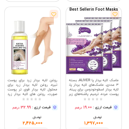
مشاهده
Best Seller
in Foot Masks
ماسک لایه بردار پا ALIVER، بسته
روغن لایه بردار زرد برای پوست
۳ عددی، ماسک‌های لایه بردار پا،
تیره، روغن لایه بردار زرد برای
لایه بردار اسطوخودوس برای پینه،
محلول لایه بردار قوی تر پوست
پوست مرده، ترمیم پاشنه‌های زبر
صورت، روغن های لایه بردار زرد
مخصوص خانم‌ها و آقایان
برای بدن، صورت، لکه های تیره،
برای انواع پوست
32.99
19.00
قیمت ارزی :
قیمت ارزی :
درهم
درهم
تومــــــان
تومــــــان
2,425,000
1,397,000