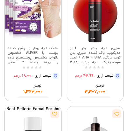
اسپری لایه بردار بدن قرمز
ماسک لایه بردار و روشن کننده
مدیکوب، پاک کننده اسپری بدن
پوست پا ALIVER مخصوص
توت فرنگی، AHA + BHA + اسید
بانوان، مخصوص پوست‌های مرده
سوکسینیک، لایه بردار، 3.88
و پینه بسته ۳ عددی
اونس | برای پوستی صاف و آماده
(اسطوخودوس)
تابستان، به بهبود ظاهر ناهمواری
18.00
44.99
قیمت ارزی :
قیمت ارزی :
درهم
درهم
ها و پوست توت فرنگی کمک می
کند، مراقبت از بدن کره ای
تومــــــان
تومــــــان
1,323,000
3,307,000
مشاهده
مشاهده
Best Seller
in Facial Scrubs