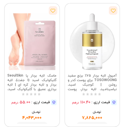
آمپول لایه بردار ۷۵٪ برنج سفید
ماسک لایه بردار پا SeoulSkin
TOSOWOONG برای پوست کدر و
گلیکولیک اسید (1 جفت)، لایه
روشن | کوجیک اسید،
بردار و لایه بردار کره ای | لایه
نیاسینامید، لایه بردار، پوست
برداری عمیق با گلیکولیک اسید،
مرده، جوش های سرسیاه، پاک
از بین برنده پوست مرده، بدون
کننده منافذ، صورت و بدن،
تست حیوانی، ماسک لایه بردار پا
55.00
110.40
قیمت ارزی :
قیمت ارزی :
درهم
درهم
مراقبت از پوست کره ای، ۸۵
میلی لیتر / ۲.۸۷ اونس مایع
تومــــــان
تومــــــان
4,043,000
7,825,000
مشاهده
مشاهده