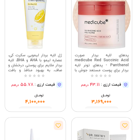
پدهای لایه بردار صورت
ژل لایه بردار لیمویی سکرت کی،
medicube Red Succinic Acid
عصاره لیمو با AHA و BHA، لایه
Panthenol - پدهای تونر لایه
بردار ملایم برای پوستی درخشان و
بردار برای پوست مستعد جوش با
صاف، به بهبود منافذ و بافت
نیاسینامید، AHA، BHA و پانتنول
ناهموار پوست کمک می‌کند،
تسکین دهنده - غیر جوش زا |
مراقبت از پوست کره‌ای (5.07
55.78
43.11
قیمت ارزی :
قیمت ارزی :
درهم
درهم
پدهای تونر لایه بردار، نیاسینامید،
اونس مایع / 150 میلی لیتر)
AHA، BHA، پانتنول، غیر جوش زا،
تومــــــان
برای پوست لکه دار، مراقبت از
تومــــــان
پوست کره ای، 70 عدد
4,100,000
3,169,000
مشاهده
مشاهده