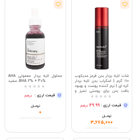
شات لایه بردار بدن قرمز مدیکوب
محلول لایه بردار معمولی AHA
۱۱۰ گرم | اسکراب بدن لایه بردار
30% + BHA 2%، سفید
کره ای | نرم کننده پوست و بهبود
بافت بدن برای پوستی تمیز و
قیمت ارزی :
درهم
شاداب
49.99
قیمت ارزی :
درهم
تومــــــان
0
تومــــــان
مشاهده
3,675,000
مشاهده