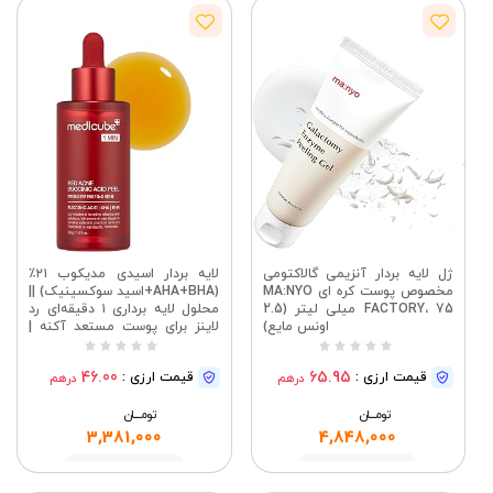
ژل لایه بردار آنزیمی گالاکتومی
لایه بردار اسیدی مدیکوب ۲۱٪
مخصوص پوست کره ای MA:NYO
(AHA+BHA+اسید سوکسینیک) ||
FACTORY، 75 میلی لیتر (2.5
محلول لایه برداری ۱ دقیقه‌ای رد
اونس مایع)
لاینز برای پوست مستعد آکنه |
غیر محرک اما موثر | محصولات
مراقبت از پوست کره‌ای (۱.۴۱
46.00
65.95
قیمت ارزی :
قیمت ارزی :
درهم
درهم
اونس مایع)
تومــــــان
تومــــــان
3,381,000
4,848,000
مشاهده
مشاهده