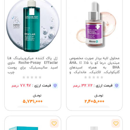
محلول لایه بردار صورت مخصوص
ژل پاک کننده میکروپیلینگ La
مبتدیان درما کو با ۱۵٪ AHA، ۱٪
Roche-Posay Effaclar حاوی
BHA به همراه اسیدهای
اسید سالیسیلیک برای پوست
گلیکولیک، لاکتیک، ماندلیک و
چرب
سالیسیلیک | بافت پوست را
بهبود می‌بخشد، پوست را روشن
77.97
32.72
قیمت ارزی :
قیمت ارزی :
درهم
درهم
می‌کند، منافذ را کوچک می‌کند و
درخشندگی پوست را افزایش
تومــــــان
می‌دهد، ۳۰ میلی لیتر
تومــــــان
5,731,000
2,405,000
مشاهده
مشاهده