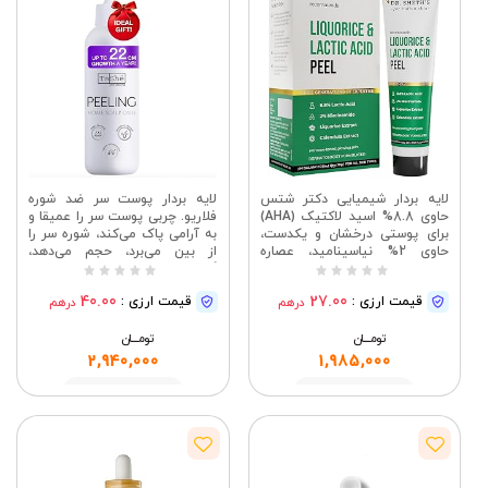
لایه بردار شیمیایی دکتر شتس
لایه بردار پوست سر ضد شوره
حاوی 8.8% اسید لاکتیک (AHA)
فلاریو. چربی پوست سر را عمیقا و
برای پوستی درخشان و یکدست،
به آرامی پاک می‌کند، شوره سر را
حاوی 2% نیاسینامید، عصاره
از بین می‌برد، حجم می‌دهد،
کالاندولا، محلول لایه بردار AHA
گردش خون را بهبود می‌بخشد.
برای صورت، لایه بردار شیمیایی
سلامت و پاکیزگی را به موهای
40.00
27.00
قیمت ارزی :
قیمت ارزی :
درهم
درهم
برای هر دو جنس، 30 گرم
خود بازگردانید (100 میلی لیتر)
تومــــــان
تومــــــان
2,940,000
1,985,000
مشاهده
مشاهده