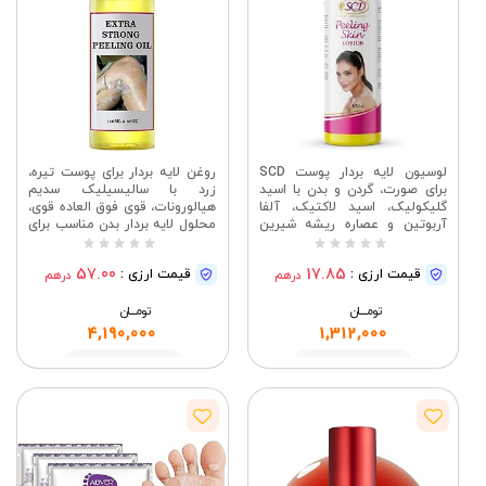
لوسیون لایه بردار پوست SCD
روغن لایه بردار برای پوست تیره،
برای صورت، گردن و بدن با اسید
زرد با سالیسیلیک سدیم
گلیکولیک، اسید لاکتیک، آلفا
هیالورونات، قوی فوق العاده قوی،
آربوتین و عصاره ریشه شیرین
محلول لایه بردار بدن مناسب برای
بیان، لوسیون لایه بردار صورت و
انواع پوست - 110 میلی لیتر /
بدن برای بافت ناهموار پوست، 100
3.66 اونس
57.00
17.85
قیمت ارزی :
قیمت ارزی :
درهم
درهم
میلی لیتر
تومــــــان
تومــــــان
4,190,000
1,312,000
مشاهده
مشاهده