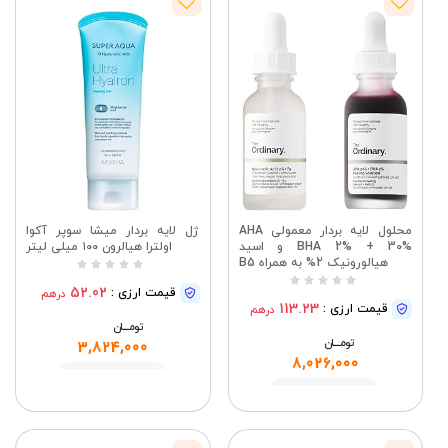
محلول لایه بردار معمولی AHA
ژل لایه بردار میشا سوپر آکوا
30% + BHA 2% و اسید
اولترا هیالرون ۱۰۰ میلی لیتر
هیالورونیک 2% به همراه B5
52.02
قیمت ارزی :
درهم
113.23
قیمت ارزی :
درهم
تومــــــان
تومــــــان
3,824,000
8,026,000
مشاهده
مشاهده