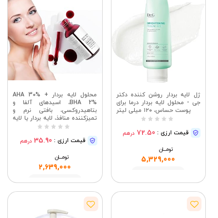
ژل لایه بردار روشن کننده دکتر
محلول لایه بردار AHA 30% +
جی - محلول لایه بردار درما برای
BHA 2%، اسیدهای آلفا و
پوست حساس، ۱۲۰ میلی لیتر
بتاهیدروکسی، بافتی نرم و
تمیزکننده منافذ، لایه بردار یا لایه
بردار صورت، لایه بردار مایع BHA
72.50
قیمت ارزی :
درهم
برای منافذ بزرگ، چین و چروک و
35.90
قیمت ارزی :
درهم
خطوط ریز
تومــــــان
تومــــــان
5,329,000
2,639,000
مشاهده
مشاهده