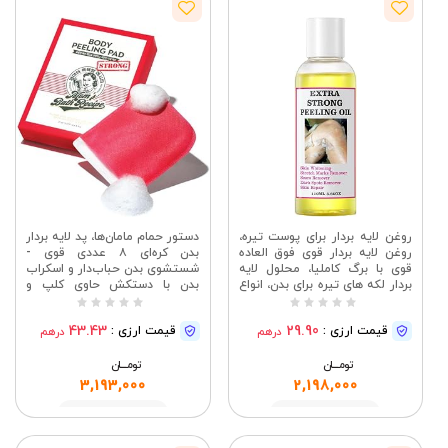
روغن لایه بردار برای پوست تیره،
دستور حمام مامان‌ها، پد لایه بردار
روغن لایه بردار قوی فوق العاده
بدن کره‌ای ۸ عددی قوی -
قوی با برگ کاملیا، محلول لایه
شستشوی بدن حباب‌دار و اسکراب
بردار لکه های تیره برای بدن، انواع
بدن با دستکش حاوی کلپ و
پوست (110 میلی لیتر / 3.66
پروبیوتیک - دستکش‌های لایه
اونس)
بردار قوی برای سلول‌های مرده
43.43
29.90
قیمت ارزی :
قیمت ارزی :
درهم
درهم
پوست، خارش و پوسته پوسته
شدن پوست
تومــــــان
تومــــــان
3,193,000
2,198,000
مشاهده
مشاهده