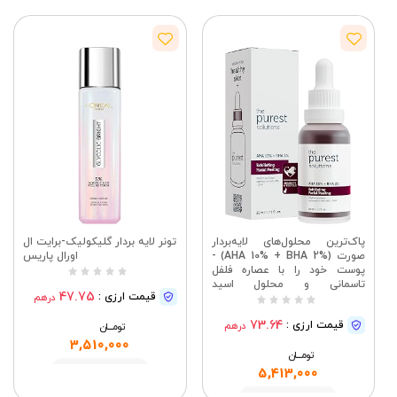
پاک‌ترین محلول‌های لایه‌بردار
تونر لایه بردار گلیکولیک-برایت ال
صورت (AHA 10% + BHA 2%) -
اورال پاریس
پوست خود را با عصاره فلفل
تاسمانی و محلول اسید
47.75
قیمت ارزی :
درهم
هیالورونیک تجدید و جوان کنید
- گیاهی | بدون تست حیوانی |
73.64
قیمت ارزی :
درهم
سازگار با محیط زیست (30
تومــــــان
میلی‌لیتر)
3,510,000
تومــــــان
مشاهده
5,413,000