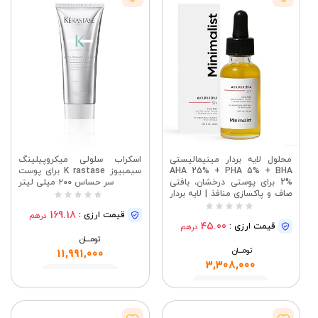
محلول لایه بردار مینیمالیستی
اسکراب سلولی میکروپیلینگ
AHA 25% + PHA 5% + BHA
سیمبیوز K rastase برای پوست
2% برای پوستی درخشان، بافتی
سر حساس ۲۰۰ میلی لیتر
صاف و پاکسازی منافذ | لایه بردار
یا لایه بردار صورت مخصوص آخر
169.18
قیمت ارزی :
درهم
هفته | 30 میلی لیتر
45.00
قیمت ارزی :
درهم
تومــــــان
تومــــــان
11,991,000
3,308,000
مشاهده
مشاهده