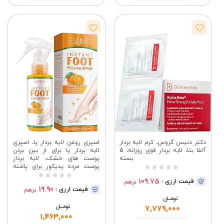
مشاهده
مشاهده
دکتر دنیس گروس، کرم لایه بردار
اسپری روغن لایه بردار پا، اسپری
آلفا بتا، لایه بردار قوی روزانه، 5
لایه بردار پا برای از بین بردن
بسته
پوست های خشک، لایه بردار
پوست مرده پدیکور برای پاشنه
های ترک خورده و خشن، پوست
109.75
قیمت ارزی :
درهم
خشک انگشتان پا و پینه، از بین
19.90
قیمت ارزی :
درهم
بردن سریع پوست مرده
تومــــــان
تومــــــان
7,779,000
1,463,000