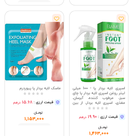
مشاهده
مشاهده
اسپری لایه بردار پا - 100 میلی
ماسک لایه بردار پا پیوردرم
لیتر روغن اسپری لایه بردار پا چای
سبز، مرطوب کننده، آبرسان،
15.68
قیمت ارزی :
درهم
مغذی، اسپری لایه بردار، از بین
برنده پوست مرده پا در عرض چند
ثانیه
تومــــــان
19.90
قیمت ارزی :
درهم
1,153,000
تومــــــان
مشاهده
1,463,000