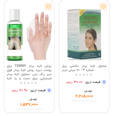
محلول لایه بردار مکسی پیل
روغن لایه بردار TERRIFI برای
شماره 3 - 60 میلی لیتر
پوست تیره، روغن لایه بردار قوی
سبز رنگ بدن، محلول لایه بردار
شیمیایی برای دست و پا، لایه
30.00
قیمت ارزی :
درهم
برداری موثر برای پوستی صاف و
درخشان
20.90
قیمت ارزی :
درهم
تومــــــان
2,205,000
تومــــــان
مشاهده
1,537,000
مشاهده