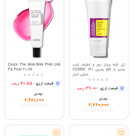
ژل لایه بردار نرم و لطیف شب
Cosrx The AHA BHA PHA LHA
بخیر با pH پایین COSRX، 120
35 Peel 20 ml
میلی لیتر
40.55
قیمت ارزی :
درهم
37.00
قیمت ارزی :
درهم
تومــــــان
تومــــــان
2,981,000
2,720,000
مشاهده
مشاهده