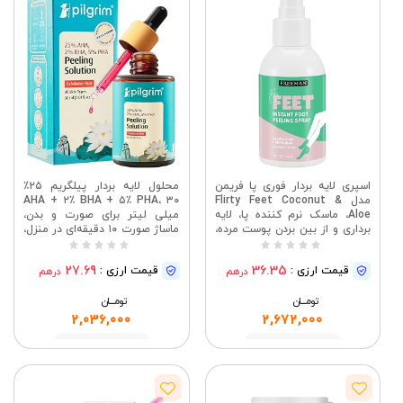
اسپری لایه بردار فوری پا فریمن
محلول لایه بردار پیلگریم ۲۵٪
مدل Flirty Feet Coconut &
AHA + ۲٪ BHA + ۵٪ PHA، ۳۰
Aloe، ماسک نرم کننده پا، لایه
میلی لیتر برای صورت و بدن،
برداری و از بین بردن پوست مرده،
ماساژ صورت ۱۰ دقیقه‌ای در منزل،
مرطوب کردن پاهای خشک، حاوی
سرم لایه بردار ملایم برای از بین
ترکیبات تمیز کننده، بدون تست
بردن برنزگی، پوستی درخشان و
27.69
36.35
قیمت ارزی :
قیمت ارزی :
درهم
درهم
حیوانی، بطری 118 میلی لیتری /
یکدست، ۳۰ میلی لیتر (بسته ۱
4 اونس مایع
عددی) صورتی
تومــــــان
تومــــــان
2,036,000
2,672,000
مشاهده
مشاهده