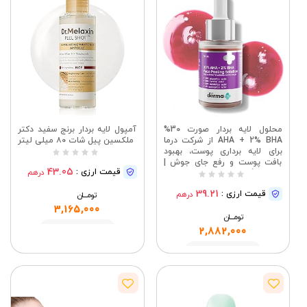
محلول لایه بردار صورت 30%
آمپول لایه بردار برنج سفید دکتر
AHA + 2% BHA از شرکت درما
ملکسین پیل شات ۸۰ میلی لیتر
برای لایه برداری پوست، بهبود
بافت پوست و رفع جای جوش |
43.05
قیمت ارزی :
درهم
حاوی گلیکولیک، لاکتیک و
سالیسیلیک اسید | قابل استفاده
39.21
قیمت ارزی :
درهم
هفتگی | مناسب برای انواع پوست،
تومــــــان
30 میلی لیتر
3,165,000
تومــــــان
مشاهده
2,882,000
مشاهده