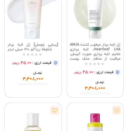
ژل لایه بردار مرطوب کننده ANUA
[زیبایی چوسان] ژل لایه بردار
Heartleaf LHA، لایه برداری
شکوفه زردآلو، ۱۲۰ میلی لیتر
ملایم، لایه برداری صورت آبرسان،
مراقبت از منافذ، حذف پوست
45.00
قیمت ارزی :
درهم
مرده، سلولز طبیعی برای تسکین،
وگان، مراقبت از پوست کره ای
45.00
قیمت ارزی :
درهم
(120 میلی لیتر / 4.05 اونس
تومــــــان
مایع) | لایه برداری ملایم، لایه
3,308,000
تومــــــان
برداری صورت آبرسان، مراقبت از
منافذ، حذف پوست مرده، سلولز
مشاهده
3,308,000
طبیعی، تسکین دهنده و لایه
برداری
مشاهده