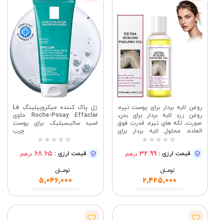
روغن لایه بردار برای پوست تیره،
ژل پاک کننده میکروپیلینگ La
روغن زرد لایه بردار برای بدن،
Roche-Posay Effaclar حاوی
صورت، لکه های تیره، قدرت فوق
اسید سالیسیلیک برای پوست
العاده، محلول لایه بردار برای
چرب
روشن شدن رنگ پوست، از بین
بردن پوست مرده، مرطوب کننده
68.65
32.99
قیمت ارزی :
قیمت ارزی :
درهم
درهم
بدن، برای انواع پوست
تومــــــان
تومــــــان
5,046,000
2,425,000
مشاهده
مشاهده