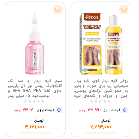
روغن لایه بردار قوی، لایه بردار
سرم لایه بردار و ضد لک
شیمیایی زرد برای صورت و بدن،
گلیکولیک روشن لور آل پاریس
به محو شدن ترک‌های پوستی،
حاوی 15% AHA BHA PHA و
چین و چروک و لکه‌های تیره
نیاسینامید، 25 میلی لیتر
کمک می‌کند، عمیقاً پوست را لایه
برداری می‌کند و رنگ پوست را
43.14
37.99
قیمت ارزی :
قیمت ارزی :
درهم
درهم
صاف و روشن‌تر می‌کند (110 میلی
لیتر)
تومــــــان
تومــــــان
3,171,000
2,793,000
مشاهده
مشاهده