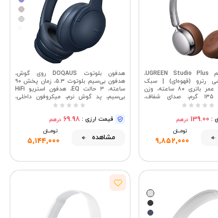
+1
هدفون بی‌سیم UGREEN Studio Plus،
هدفون بلوتوث DOQAUS روی گوش،
ی رترو (قهوه‌ای) | سبک
هدفون بی‌سیم بلوتوث ۵.۳، زمان پخش ۹۰
کلاسیک رترو، عمر باتری ۸۰ ساعته، وزن
ساعته، ۳ حالت EQ، هدفون استریو HiFi
بسیار سبک ۱۳۵ گرم، صدای شفاف،
بی‌سیم، پد گوش نرم، میکروفون داخلی،
ف با هوش مصنوعی، هدفون
هدفون تاشو برای تلفن/کامپیوتر (آبی)
بلوتوث ۶.۰
69.98
139.00
 :
قیمت ارزی :
درهم
درهم
تومــــــان
تومــــــان
مشاهده
5,144,000
9,852,000