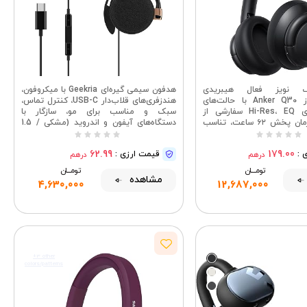
 نویز فعال هیبریدی
هدفون سیمی گیره‌ای Geekria با میکروفون،
Soundcore از Anker Q30 با حالت‌های
هندزفری‌های قلاب‌دار USB-C، کنترل تماس،
چندگانه، صدای Hi-Res، EQ سفارشی از
سبک و مناسب برای مو، سازگار با
طریق برنامه، زمان پخش ۶۲ ساعت، تناسب
دستگاه‌های آیفون و اندروید (مشکی / 1.5
لوتوث، اتصال چند نقطه‌ای |
متر)
یدی با حالت‌های چندگانه،
62.99
179.00
 :
قیمت ارزی :
درهم
درهم
صدای Hi-Res، زمان پخش ۵۰ ساعت، EQ
 برنامه، اتصال چند نقطه‌ای،
تومــــــان
تومــــــان
تناسب راحت
مشاهده
4,630,000
12,687,000
+3 other
colors/patterns