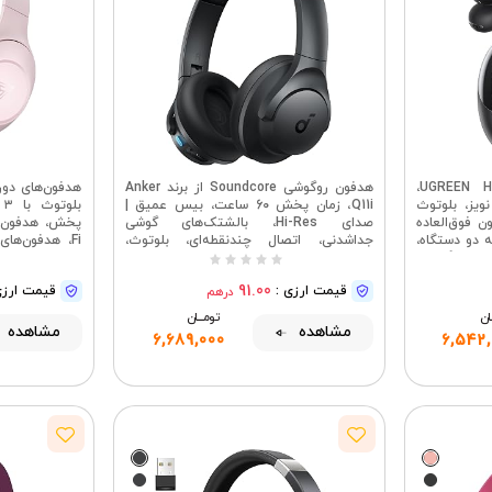
هدفون بی‌سیم UGREEN HiTune S5،
هدفون روگوشی Soundcore از برند Anker
ویز، بلوتوث
Q11i، زمان پخش 60 ساعت، بیس عمیق |
ن فوق‌العاده
صدای Hi-Res، بالشتک‌های گوشی
ه دو دستگاه،
جداشدنی، اتصال چندنقطه‌ای، بلوتوث،
Fi، هدفون‌ها
ر IPX5 | طراحی روگوشی،
بی‌سیم
داخلی برای 
جلوگیری از گرفتگی گوش، بلوتوث ۵.۴، عمر
91.00
قیمت ارزی :
قیمت ارزی
درهم
ی شفاف با هوش
ه دو دستگاه
ــان
تومــــــان
مشاهده
مشاهده
6,689,000
6,542