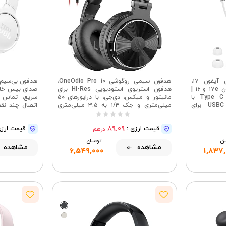
هدفون سیمی USB C برای آیفون ۱۷،
هدفون سیمی روگوشی OneOdio Pro 10،
هدفون با میکروفون برای آیفون ۱۷e و ۱۶ |
هدفون استریوی استودیویی Hi-Res برای
هدفون سیمی داخل گوشی Type C با
مانیتور و میکس، دی‌جی، با درایورهای ۵۰
سریع، تماس 
میکروفون، هدفون سیمی USBC برای
میلی‌متری و جک ۱/۴ به ۳.۵ میلی‌متری
اتصال چند نقط
سامسونگ گلکسی S26، S25 و S24 اولترا
برای ضبط با کامپیوتر، پادکست، کیبورد،
۱۰
گیتار، لپ‌تاپ - مشکی | درایورهای ۵۰
89.09
قیمت ارزی :
قیمت ارزی
درهم
میلی‌متری، کابل‌های جداشدنی ۳.۵/۶.۳۵
میلی‌متری، میکروفون درون خطی،
ــان
تومــــــان
بالشتک‌های نرم گوشی و SharePort برای
مشاهده
مشاهده
6,549,000
1,837
اشتراک‌گذاری ضبط و میکس