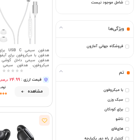
شامل موجود نیست
ویژگی‌ها
فروشگاه جهانی آمازون
تم
A17 و پیکسل 
24.99
قیمت ارزی :
درهم
تومــــ
با میکروفون
مشاهده
,000
سبک وزن
برای کودکان
تاشو
های‌فای
کنترل از راه دور یکپارچه