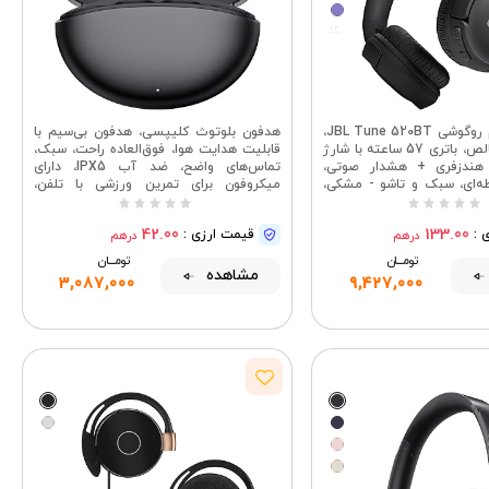
+4
هدفون بی‌سیم روگوشی JBL Tune 520BT،
هدفون بلوتوث کلیپسی، هدفون بی‌سیم با
صدای بیس خالص، باتری 57 ساعته با شارژ
قابلیت هدایت هوا، فوق‌العاده راحت، سبک،
هندزفری + هشدار صوتی،
تماس‌های واضح، ضد آب IPX5، دارای
ه‌ای، سبک و تاشو - مشکی،
میکروفون برای تمرین ورزشی با تلفن،
JBLT520BTBLKEU
مشکی
42.00
133.00
 :
قیمت ارزی :
درهم
درهم
تومــــــان
تومــــــان
مشاهده
3,087,000
9,427,000