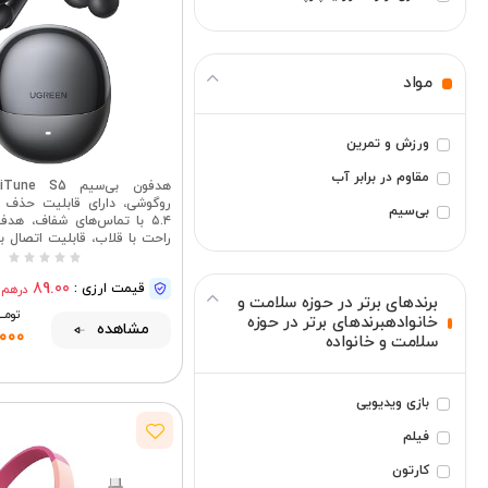
کنترل تلفن
ورزش و تمرین
مواد
مقاوم در برابر آب
بی‌سیم
ورزش و تمرین
بیشتر ببینید
مقاوم در برابر آب
روگوشی، دارای قابلیت حذف ن
بی‌سیم
۵.۴ با تماس‌های شفاف، هدفو
راحت با قلاب، قابلیت اتصال ب
مقاوم در براب
89.00
قیمت ارزی :
درهم
باتری ۲۴ ساعته، تماس‌ها
برندهای برتر در حوزه سلامت و
مصنوعی، اتصال ب
تومــــ
خانوادهبرندهای برتر در حوزه
مشاهده
,000
سلامت و خانواده
بازی ویدیویی
فیلم
کارتون