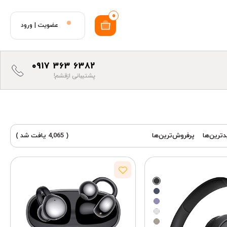
0
عضویت
|
ورود
0917 363 6382
پشتیبانی ازقشم!
ترین‌ها
پرفروش‌ترین‌ها
( 4,065 یافت شد )