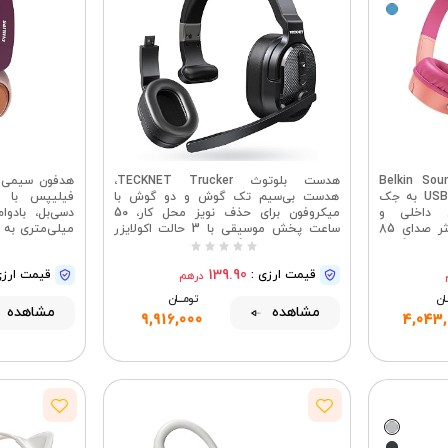
Belkin SoundFor
هدست بلوتوث TECKNET Trucker،
هدفون سیمی 
مخصوص کودکان با دانگل USB-C به جک
هدست بی‌سیم تک گوش و دو گوش با
ون داخلی و
میکروفون برای حذف نویز محل کار، 50
استیکرهای سرگرم‌کننده، حداکثر صدای 85
ساعت پخش موسیقی با 3 حالت اکولایزر
ر، سازگار با
برای کامپیوتر، رانندگان، دفتر کار، مرکز تماس
آموزش آنلاین
غیره - صورتی
(مشکی)
139.90
قیمت ارزی :
قیمت ارزی
درهم
ــان
تومــــــان
مشاهده
مشاهده
9,916,000
4,043