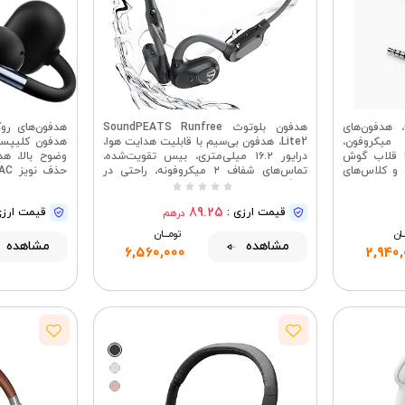
هدفون‌های روگوشی OKCSC، هدفون‌های
هدفون بلوتوث SoundPEATS Runfree
 با میکروفون،
Lite2، هدفون بی‌سیم با قابلیت هدایت هوا،
هدفون کلیپسی
ا قلاب گوش
درایور ۱۶.۲ میلی‌متری، بیس تقویت‌شده،
 و کلاس‌های
تماس‌های شفاف ۲ میکروفونه، راحتی در
ای هوشمند،
قرارگیری، هدفون بلوتوث ۵.۳، مناسب برای
ترهای رومیزی
ورزش و کار، APP
89.25
قیمت ارزی :
قیمت ارزی
درهم
ــان
تومــــــان
مشاهده
مشاهده
6,560,000
2,940,