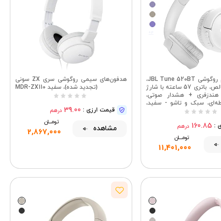
+4
هدفون بی‌سیم روگوشی JBL Tune 520BT،
هدفون‌های سیمی روگوشی سری ZX سونی
صدای بیس خالص، باتری 57 ساعته با شارژ
(تجدید شده)، سفید MDR-ZX110
هندزفری + هشدار صوتی،
ه‌ای، سبک و تاشو - سفید،
39.00
قیمت ارزی :
درهم
JBLT520BTWHTEU
تومــــــان
160.85
 :
درهم
مشاهده
2,867,000
تومــــــان
11,401,000