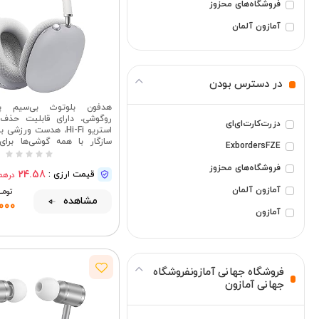
فروشگاه‌های محزوز
آمازون آلمان
آمازون
بیشتر ببینید
در دسترس بودن
روگوشی، دارای قابلیت حذف 
دزرت‌کارت‌ای‌ای
استریو Hi-Fi، هدست ورز
سازگار با همه گوشی‌ها برا
ExbordersFZE
تماس‌
فروشگاه‌های محزوز
24.58
قیمت ارزی :
درهم
آمازون آلمان
تومــــ
مشاهده
000
آمازون
فروشگاه جهانی آمازونفروشگاه
جهانی آمازون