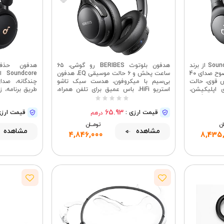
هدفون تاشوی هیبریدی Soundcore از برند
هدفون بلوتوث BERIBES رو گوشی، ۶۵
هدفون حذف
Anker Q20i با قابلیت ANC، وضوح صدای 40
ساعت پخش و ۶ حالت موسیقی EQ، هدفون
س قوی، حالت
بی‌سیم با میکروفون، هدست سبک تاشو
 اپلیکیشن،
استریو HiFi، باس عمیق برای تلفن همراه،
احت روی گوش
دفتر کار و کامپیوتر و غیره.
راحت، هدفون ب
حذف نویز هیبر
65.93
قیمت ارزی :
قیمت ارزی
درهم
سفارشی از طریق
ـان
تومــــــان
مشاهده
مشاهده
4,846,000
8,435