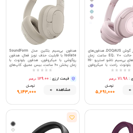
+1
هدفون‌های دور گوش DOQAUS، هدفون‌های
هدفون بی‌سیم بلکین مدل SoundForm
بلوتوث با ۳ حالت EQ، ۷۰ ساعت زمان
Isolate با قابلیت حذف نویز فعال، هدفون
پخش، هدفون‌های بی‌سیم تاشو استریو Hi-
روگوشی با میکروفون، هدفون بلوتوث با
ی بلوتوث راحت با میکروفون
زمان پخش 60 ساعت، بیس عمیق، کاپ‌های
تلفن/کامپیوتر/تلویزیون
گوشی CloudCushion برای سفر، خانه، محل
(صورتی)
کار
129.00
71.98
 :
قیمت ارزی :
درهم
درهم
تومــــــان
تومــــــان
مشاهده
9,143,000
5,291,000