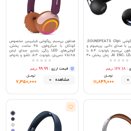
هدفون‌های روگوشی SOUNDPEATS Clip1،
هدفون بی‌سیم روگوشی فیلیپس مخصوص
 با صدای دالبی پریمیوم و
کودکان با میکروفون، ۴۵ ساعت پخش،
وضوح بالا، هدفون بی‌سیم بلوتوث ۵.۴ با
گوشی‌های LED رنگی، بلندی صدای ایمن
حذف نویز AI ENC، LDAC، زمان پخش ۴۰
۷۵/۸۵ دسی‌بل، بلوتوث ۵.۴، تاشو و بادوام،
ساعته، IPX5 (مشکی تیره)
شارژ USB-C، کنترل با برنامه (بنفش
سرخابی) از فیلیپس
99.99
167.18
 :
قیمت ارزی :
درهم
درهم
تومــــــان
تومــــــان
مشاهده
7,350,000
11,849,000