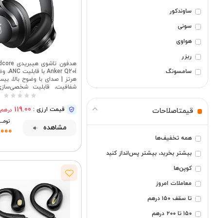
ساوندکور
سونی
هواوی
ریزر
سامسونگ
هرتز | صدای با وضوح بالا، بی
هایپر ایکس
شفافیت، قابلیت شخصی‌سازی
بلوتوث، بی‌سیم، قرارگیری ر
لاجیتک
119.00
قیمت ارزی :
درهم
قیمتاصلاحات
بیشتر ببینید
تومـــــ
مشاهده
,000
همه تخفیف‌ها
بیشتر بخرید، بیشتر پس‌انداز کنید
کوپن‌ها
معاملات امروز
تا سقف ۱۵۰ درهم
۱۵۰ تا ۲۰۰ درهم