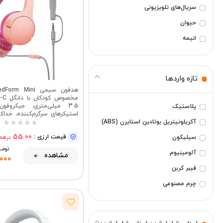
سریال‌های تلویزیونی
حیوان
انیمه
فانتزی
تازه واردها
هدفون سیمی m Mini
3.5 میلی‌متری، میکروف
پلاستیک
آکریلونیتریل بوتادین استایرن (ABS)
دسی‌بل برای آموزش آنلاین، سف
آیفون، آیپد، گلکسی و 
55.00
قیمت ارزی :
درهم
سیلیکون
تومــــ
آلومینیوم
مشاهده
,000
فیبر کربن
چرم مصنوعی
چرم
فلز