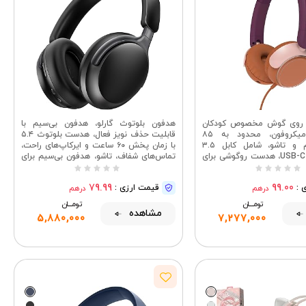
روی گوش مخصوص کودکان
هدفون بلوتوث گارلو، هدفون بی‌سیم با
فیلیپس با میکروفون، محدود به ۸۵
قابلیت حذف نویز فعال، هدست بلوتوث ۵.۴
دسی‌بل، بادوام و تاشو، شامل کابل ۳.۵
با زمان پخش ۶۰ ساعت و ایرکاپ‌های راحت،
میلی‌متری به USB-C، هدست روگوشی برای
تماس‌های شفاف، تاشو، هدفون بی‌سیم برای
، مدرسه، سفر، بازی (بنفش
سفر
سرخابی) ۴ آگوست ۲۰۲۵
79.99
99.00
 :
قیمت ارزی :
درهم
درهم
تومــــــان
تومــــــان
مشاهده
5,880,000
7,277,000