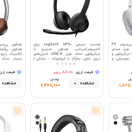
هدفون بلوتوث بی‌سیم پریمیوم P9
هدست سیمی Logitech H390 برای
نویز، صدای
کامپیوتر/لپ‌تاپ، هدفون استریو با
هدفون روگوش
شی با میکروفون و
میکروفون حذف نویز، USB-A، کنترل‌های
ی موسیقی و
درون خطی، سازگار با کروم‌بوک - مشکی |
های پیشرفته
هدفون استریو با میکروفون، حذف نویز،
تماس‌های شفا
USB-A، کنترل‌های یکپارچه، سازگار با
88.00
قیمت ارزی :
قیمت ارزی
درهم
کروم‌بوک - مشکی
ــان
تومــــــان
مشاهده
مشاهده
6,468,000
1,807,