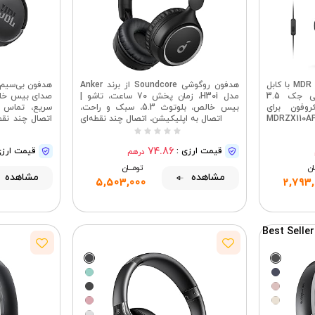
هدفون سیمی سونی MDR ZX110AP با کابل
هدفون روگوشی Soundcore از برند Anker
ضد گره خوردگی، پین مینی جک 3.5
مدل H30i، زمان پخش 70 ساعت، تاشو |
وفون برای
بیس خالص، بلوتوث 5.3، سبک و راحت،
سریع، تماس 
اتصال به اپلیکیشن، اتصال چند نقطه‌ای
اتصال چند نقط
74.86
قیمت ارزی :
قیمت ارزی
درهم
ــان
تومــــــان
مشاهده
مشاهده
5,503,000
2,793
Best Seller