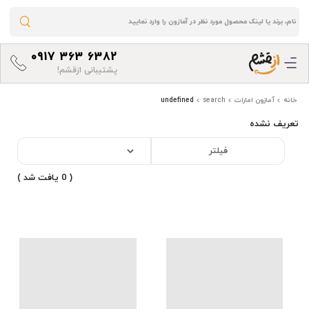
0917 363 6382
پشتیبانی ازقشم!
خانه
آمازون امارات
search
undefined
تعریف نشده
فیلتر
( 0 یافت شد )