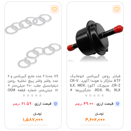
فیلتر روغن گیربکس اتوماتیک
(۱۲ عدد) ۶ عدد مایع گیربکس و ۶
ATF سازگار با هوندا آکورد، CR-V،
عدد واشر واشر پیچ تخلیه روغن
CR-Z، سیویک، آکورا ILX، MDX،
دیفرانسیل عقب -۲۰ میلی‌متر +
RDX، RL، RLX، جایگزین‌ها #
۱۸ میلی‌متر، شماره قطعه OEM
25430-PLR-003، 044-0382،
PN: ۹۴۱۰۹-۲۰۰۰ و ۹۰۴۷۱-
25430PLR003، 0440382
PX۴-۰۰۰، جایگزین برای هوندا
21.59
49.00
قیمت ارزی :
قیمت ارزی :
درهم
درهم
آکورا سیویک آکورد اودیسه فی-
تی
تومــــــان
تومــــــان
1,587,000
3,602,000
مشاهده
مشاهده