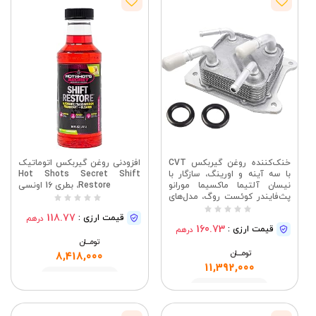
خنک‌کننده روغن گیربکس CVT
افزودنی روغن گیربکس اتوماتیک
با سه آینه و اورینگ، سازگار با
Hot Shots Secret Shift
نیسان آلتیما ماکسیما مورانو
Restore، بطری 16 اونسی
پث‌فایندر کوئست روگ، مدل‌های
۲۰۱۳ تا ۲۰۱۹، موتور ۲.۵ و ۳.۵
118.77
قیمت ارزی :
درهم
لیتری ۴/۶ سیلندر
160.73
قیمت ارزی :
درهم
تومــــــان
تومــــــان
8,418,000
11,392,000
مشاهده
مشاهده