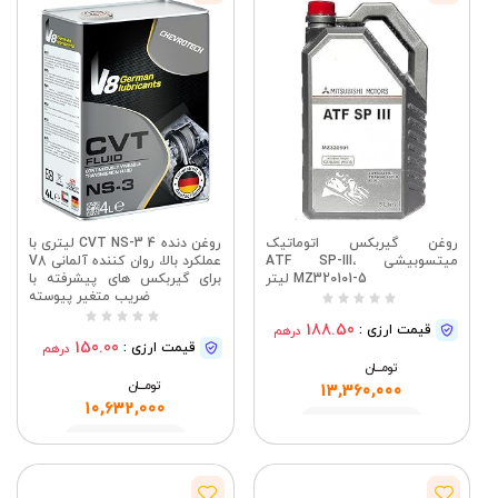
روغن گیربکس اتوماتیک
روغن دنده CVT NS-3 4 لیتری با
میتسوبیشی ATF SP-III،
عملکرد بالا، روان کننده آلمانی V8
MZ320101-5 لیتر
برای گیربکس های پیشرفته با
ضریب متغیر پیوسته
188.50
قیمت ارزی :
درهم
150.00
قیمت ارزی :
درهم
تومــــــان
تومــــــان
13,360,000
10,632,000
مشاهده
مشاهده