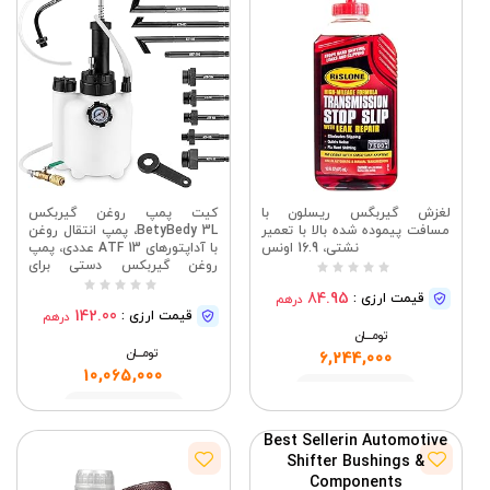
لغزش گیربگس ریسلون با
کیت پمپ روغن گیربکس
مسافت پیموده شده بالا با تعمیر
BetyBedy 3L، پمپ انتقال روغن
نشتی، 16.9 اونس
با آداپتورهای ATF 13 عددی، پمپ
روغن گیربکس دستی برای
سیستم پر کردن روغن خودرو،
84.95
قیمت ارزی :
درهم
پمپ انتقال روغن ATF دستی
142.00
قیمت ارزی :
درهم
برای روغن
تومــــــان
تومــــــان
6,244,000
10,065,000
مشاهده
مشاهده
Best Seller
in Automotive
Shifter Bushings &
Components