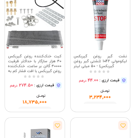
نشت گیر روغن گیربکس
کیت خنک‌کننده روغن گیربکس
لیکومولی 1042 (نشتی گیر روغن
۴۰ هزار سازگار با حداکثر ظرفیت
گیربکس) - 50 میلی لیتر
۴۰۰۰۰ گالن بر ساعت، خنک‌کننده
روغن گیربکس با افت فشار کم به
همراه سخت‌افزار نصب،
44.00
قیمت ارزی :
درهم
LPD47391
274.50
قیمت ارزی :
درهم
تومــــــان
تومــــــان
3,234,000
18,735,000
مشاهده
مشاهده