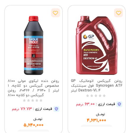
روغن گیربکس اتوماتیک GP
روغن دنده لیکوی مولی ۸۱۰۰
Syncrogen ATF فول سینتتیک
مخصوص گیربکس دو کلاچه، ۱
Dextron-VI، 4 لیتر
لیتر | ۳۶۴۰ / ۲۰۴۶۶، روغن
گیربکس دو کلاچه ۸۱۰۰
63.00
قیمت ارزی :
درهم
76.73
قیمت ارزی :
درهم
تومــــــان
تومــــــان
4,631,000
5,640,000
مشاهده