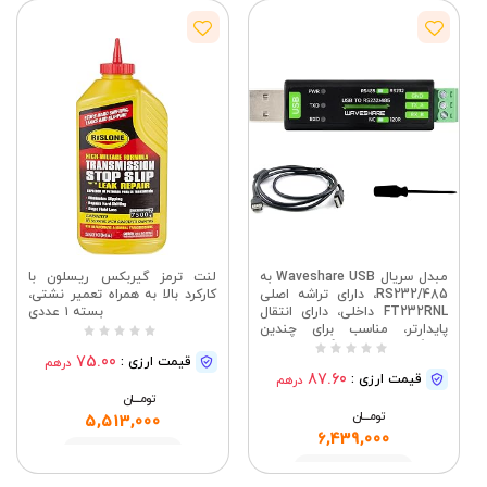
مبدل سریال Waveshare USB به
لنت ترمز گیربکس ریسلون با
RS232/485، دارای تراشه اصلی
کارکرد بالا به همراه تعمیر نشتی،
FT232RNL داخلی، دارای انتقال
بسته ۱ عددی
پایدارتر، مناسب برای چندین
دستگاه، سازگار با
75.00
قیمت ارزی :
درهم
Mac/Linux/Android/Win11/10/8.
87.60
قیمت ارزی :
درهم
1/8/7 و غیره
تومــــــان
تومــــــان
5,513,000
6,439,000
مشاهده
مشاهده