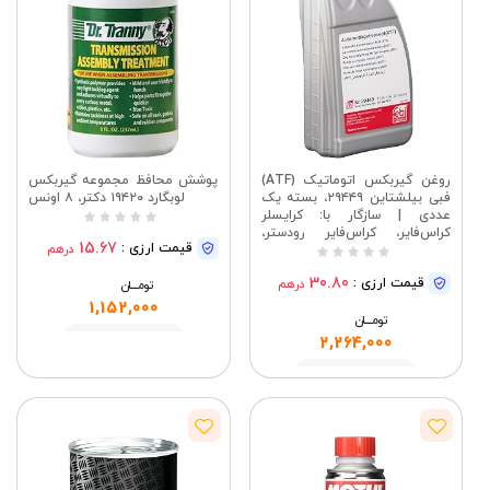
روغن گیربکس اتوماتیک (ATF)
پوشش محافظ مجموعه گیربکس
فبی بیلشتاین ۲۹۴۴۹، بسته یک
لوبگارد ۱۹۴۲۰ دکتر، ۸ اونس
عددی | سازگار با: کرایسلر
کراس‌فایر، کراس‌فایر رودستر،
15.67
قیمت ارزی :
درهم
مرسدس بنز ۱۲۴ کوپه، ۱۲۴
ناچ‌بک، ۱۲۴ مدل T، کلاس C
30.80
قیمت ارزی :
درهم
تومــــــان
1,152,000
تومــــــان
مشاهده
2,264,000
مشاهده