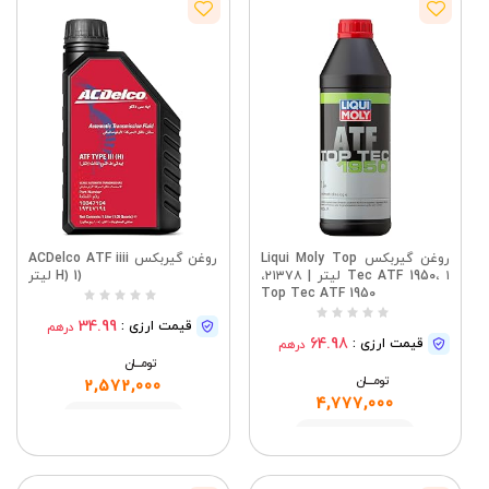
روغن گیربکس Liqui Moly Top
روغن گیربکس ACDelco ATF iiii
Tec ATF 1950، ۱ لیتر | ۲۱۳۷۸،
(H) 1 لیتر
Top Tec ATF 1950
34.99
قیمت ارزی :
درهم
64.98
قیمت ارزی :
درهم
تومــــــان
تومــــــان
2,572,000
4,777,000
مشاهده
مشاهده