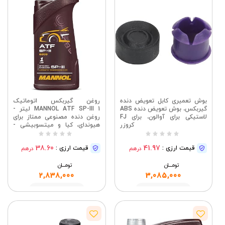
بوش تعمیری کابل تعویض دنده
روغن گیربکس اتوماتیک
گیربکس، بوش تعویض دنده ABS
MANNOL ATF SP-III 1 لیتر -
لاستیکی برای آوالون، برای FJ
روغن دنده مصنوعی ممتاز برای
کروزر
هیوندای، کیا و میتسوبیشی -
تعویض دنده نرم و محافظت در
برابر سایش - روغن گیربکس با
38.60
41.97
قیمت ارزی :
قیمت ارزی :
درهم
درهم
کیفیت MN8209
تومــــــان
تومــــــان
2,838,000
3,085,000
مشاهده
مشاهده