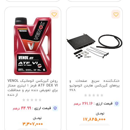
مشاهده
خنک‌کننده سریع صفحات و
روغن گیربکس اتوماتیک VENOL
پره‌های گیربکس هایدن اتوموتیو
ATF DEX VI قرمز ۱ لیتری ممتاز
۶۷۸
برای تعویض دنده نرم و محافظت
از دنده
261.16
قیمت ارزی :
درهم
44.99
قیمت ارزی :
درهم
تومــــــان
تومــــــان
17,825,000
3,307,000
مشاهده