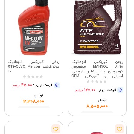
روغن گیربکس اتوماتیک
روغن گیربکس اتوماتیک
MANNOL 8218 مخصوص
موتورکرفت XT10QLVC Mercon
خودروهای چند منظوره اروپایی،
Lv
آسیایی و آمریکایی OEM
مخصوص سیستم فرمان
45.00
قیمت ارزی :
درهم
هیدرولیک - 4 لیتر آلمانی (بسته
120.00
قیمت ارزی :
درهم
بندی کالا ممکن است متفاوت
باشد)
تومــــــان
تومــــــان
3,308,000
8,505,000
مشاهده
مشاهده