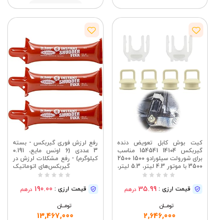
مشاهده
کیت بوش کابل تعویض دنده
رفع لرزش فوری گیربکس - بسته
گیربکس 14104 154541 مناسب
3 عددی (6 اونس مایع، 0.191
برای شورولت سیلورادو 1500 2500
کیلوگرم) - رفع مشکلات لرزش در
3500 با موتور 4.3 لیتر، 5.3 لیتر،
گیربکس‌های اتوماتیک
6.0 لیتر، 6.2 لیتر و 6.6 لیتر، کیت
تعمیر اتصال تعویض دنده
190.00
35.99
قیمت ارزی :
قیمت ارزی :
درهم
درهم
گیربکس اتوماتیک
تومــــــان
تومــــــان
13,467,000
2,646,000