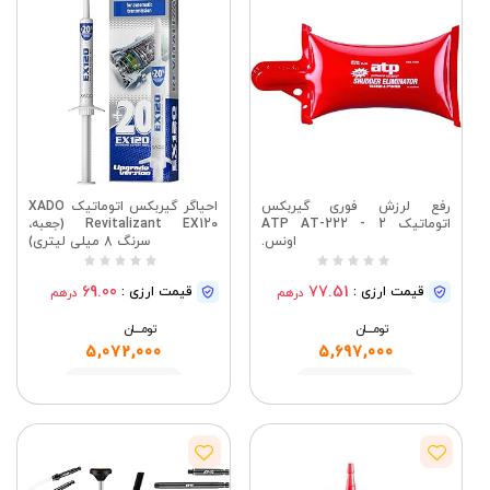
رفع لرزش فوری گیربکس
احیاگر گیربکس اتوماتیک XADO
اتوماتیک ATP AT-222 - 2
Revitalizant EX120 (جعبه،
اونس.
سرنگ 8 میلی لیتری)
69.00
77.51
قیمت ارزی :
قیمت ارزی :
درهم
درهم
تومــــــان
تومــــــان
5,072,000
5,697,000
مشاهده
مشاهده