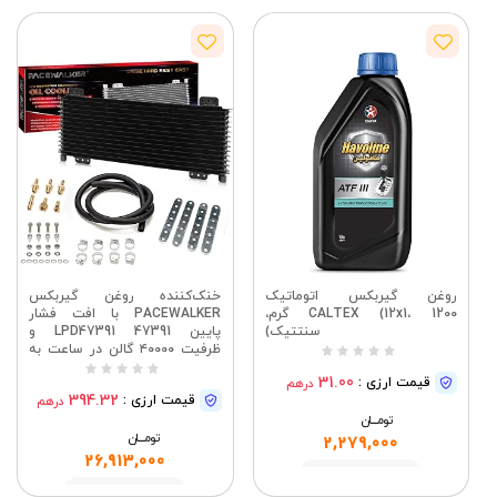
روغن گیربکس اتوماتیک
خنک‌کننده روغن گیربکس
CALTEX (12x1، 1200 گرم،
PACEWALKER با افت فشار
سنتتیک)
پایین LPD47391 47391 و
ظرفیت ۴۰۰۰۰ گالن در ساعت به
همراه قطعات نصب (نسخه ارتقا
31.00
قیمت ارزی :
درهم
یافته - مشکی)
394.32
قیمت ارزی :
درهم
تومــــــان
تومــــــان
2,279,000
26,913,000
مشاهده
مشاهده