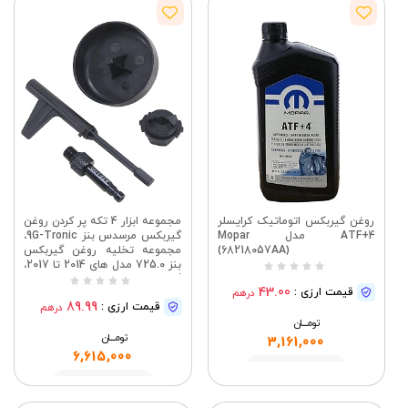
روغن گیربکس اتوماتیک کرایسلر
مجموعه ابزار 4 تکه پر کردن روغن
ATF+4 مدل Mopar
گیربکس مرسدس بنز 9G-Tronic،
(68218057AA)
مجموعه تخلیه روغن گیربکس
بنز 725.0 مدل های 2014 تا 2017،
گیربکس اتوماتیک 9G-Tronic
43.00
قیمت ارزی :
درهم
725589029000
89.99
قیمت ارزی :
درهم
تومــــــان
تومــــــان
3,161,000
6,615,000
مشاهده
مشاهده