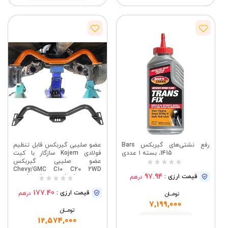
مشاهده
رفع نشتی‌های گیربکس Bars
عضو صلیبی گیربکس قابل تنظیم
1415، بسته ۱ عددی
فولادی Kojem سازگار با کیت
عضو صلیبی گیربکس
Chevy/GMC C10 C20 2WD
97.94
قیمت ارزی :
درهم
Trucks Blazer Suburban 1964-
1987
177.40
قیمت ارزی :
درهم
تومــــــان
7,199,000
تومــــــان
مشاهده
12,574,000