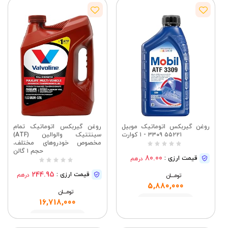
روغن گیربکس اتوماتیک موبیل
روغن گیربکس اتوماتیک تمام
۵۵۲۲۱ ۳۳۰۹ - ۱ کوارت
سینتتیک والوالین (ATF)
مخصوص خودروهای مختلف،
حجم ۱ گالن
80.00
قیمت ارزی :
درهم
244.95
قیمت ارزی :
درهم
تومــــــان
5,880,000
تومــــــان
مشاهده
16,718,000
مشاهده