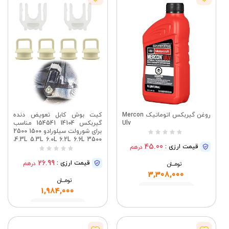
روغن گیربکس اتوماتیک Mercon
کیت بوش کابل تعویض دنده
Ulv
گیربکس 14104 154541 مناسب
برای شورولت سیلورادو 1500 2500
3500 4.3L 5.3L 6.0L 6.2L 6.6L،
45.00
قیمت ارزی :
درهم
کیت تعمیر اتصال تعویض دنده
گیربکس اتوماتیک (3)
26.99
قیمت ارزی :
درهم
تومــــــان
3,308,000
تومــــــان
مشاهده
1,984,000
مشاهده